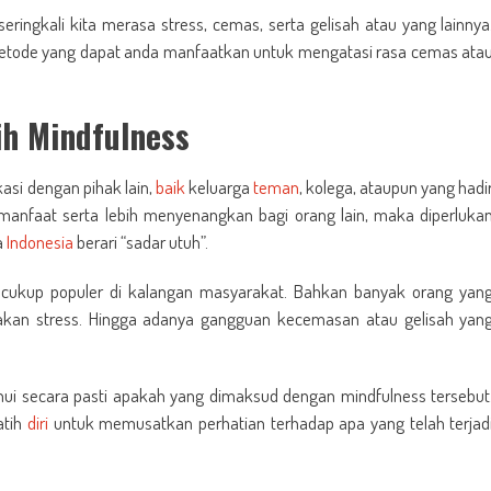
 seringkali kita merasa stress, cemas, serta gelisah atau yang lainnya
etode yang dapat anda manfaatkan untuk mengatasi rasa cemas ata
ih Mindfulness
asi dengan pihak lain,
baik
keluarga
teman
, kolega, ataupun yang hadi
manfaat serta lebih menyenangkan bagi orang lain, maka diperluka
a
Indonesia
berari “sadar utuh”.
r cukup populer di kalangan masyarakat. Bahkan banyak orang yan
akan stress. Hingga adanya gangguan kecemasan atau gelisah yan
ui secara pasti apakah yang dimaksud dengan mindfulness tersebut
atih
diri
untuk memusatkan perhatian terhadap apa yang telah terjad