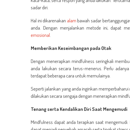
kata-kata, serta respon yang anda lakukan. Terutama 
sadar diri.
Hal ini dikarenakan
alam
bawah sadar bertanggungjaw
anda. Dengan menjalankan metode ini, dapat m
emosional
.
Memberikan Keseimbangan pada Otak
Dengan menerapkan mindfulness seringkali membuat o
anda lakukan secara terus-menerus. Perlu adany
terdapat beberapa cara untuk memulainya.
Seperti jalankan yang anda inginkan memperbaharui m
dilakukan secara sengaja dengan menerapkan mind
Tenang serta Kendalikan Diri Saat Mengemudi
Mindfulness dapat anda terapkan saat mengemudi. 
dapat menjadi penyebab amarah serta tingkat stress y