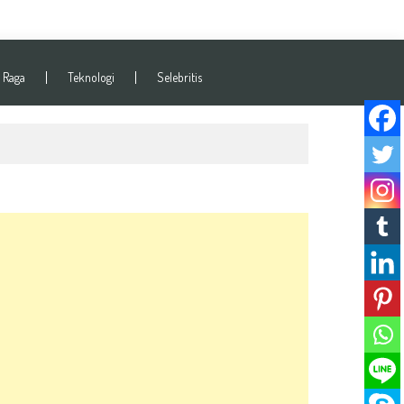
 Raga
Teknologi
Selebritis