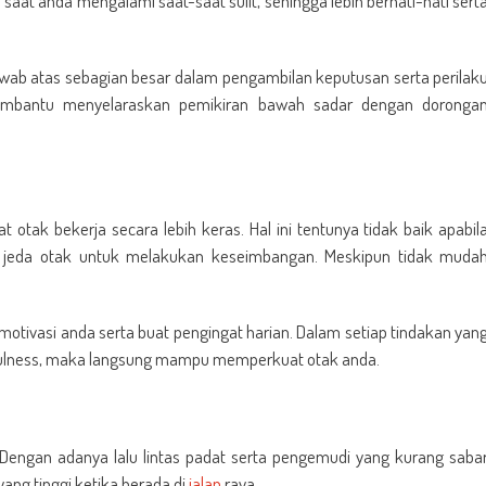
saat anda mengalami saat-saat sulit, sehingga lebih berhati-hati sert
ab atas sebagian besar dalam pengambilan keputusan serta perilak
embantu menyelaraskan pemikiran bawah sadar dengan doronga
tak bekerja secara lebih keras. Hal ini tentunya tidak baik apabil
a jeda otak untuk melakukan keseimbangan. Meskipun tidak muda
otivasi anda serta buat pengingat harian. Dalam setiap tindakan yan
fulness, maka langsung mampu memperkuat otak anda.
Dengan adanya lalu lintas padat serta pengemudi yang kurang saba
ang tinggi ketika berada di
jalan
raya.