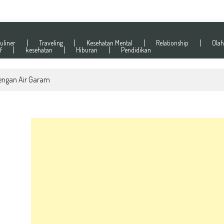
uliner
Traveling
Kesehatan Mental
Relationship
Olah
f
kesehatan
Hiburan
Pendidikan
engan Air Garam