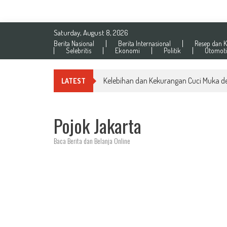
Skip
Saturday, August 8, 2026
to
Berita Nasional
Berita Internasional
Resep dan K
content
Selebritis
Ekonomi
Politik
Otomoti
Kelebihan dan Kekurangan Cuci Muka d
LATEST
Pojok Jakarta
Baca Berita dan Belanja Online