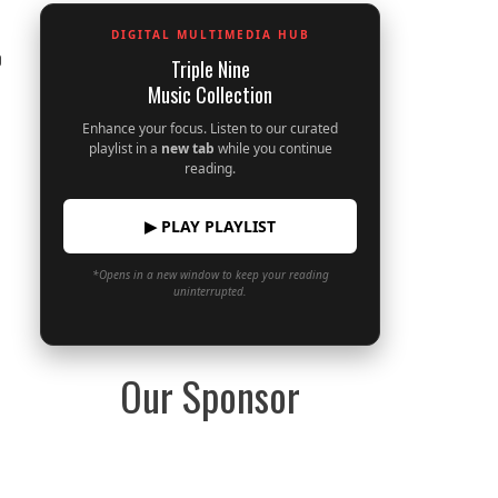
DIGITAL MULTIMEDIA HUB
0
Triple Nine
Music Collection
Enhance your focus. Listen to our curated
playlist in a
new tab
while you continue
reading.
▶ PLAY PLAYLIST
*Opens in a new window to keep your reading
uninterrupted.
Our Sponsor