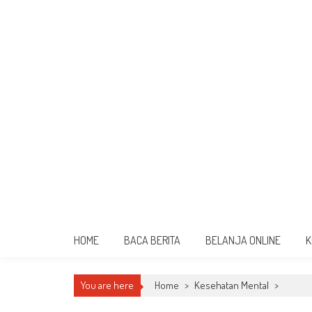
HOME
BACA BERITA
BELANJA ONLINE
K
You are here
Home
>
Kesehatan Mental
>