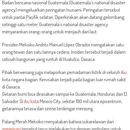
Badan bencana nasional Guatemala (Guatemala’s national disaster
agency) mengeluarkan peringatan tsunami. Peringatan tersebut
untuk pantai Pasifik selatan. Diperkirakan akan datang gelombang
setinggi satu meter. Guatemala’s national disaster agency
menyarankan orang-orang untuk menjauh dari laut.
Presiden Meksiko Andrés Manuel López Obrador mengatakan satu
orang tewas dan satu lainnya cedera. Insiden tersebut terjadi dalam
sebuah bangunan yang runtuh di Huatulco, Oaxaca.
Pihak berwenang juga melaporkan pemadaman listrik di seluruh
ibu
kota negara bagian. Kerusakan terjadi pada bagian luar rumah sakit
di Oaxaca.
Getaran bumi bisa dirasakan sampai ke Guatemala, Honduras dan El
Salvador. Di
ibu kota
Mexico City, sekitar 190 mil utara episentrum,
getarannya terasa dan sirene terdengar meraung.
Palang Merah Meksiko menyatakan bahwa sukarelawan dari
organisasi
tersebut terus melakukan tur dengan ambulans untuk