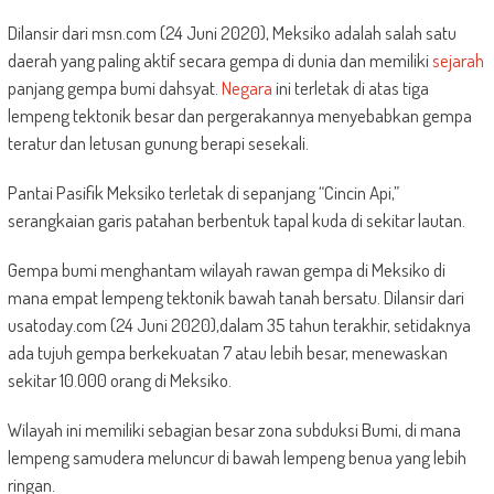
Dilansir dari msn.com (24 Juni 2020), Meksiko adalah salah satu
daerah yang paling aktif secara gempa di dunia dan memiliki
sejarah
panjang gempa bumi dahsyat.
Negara
ini terletak di atas tiga
lempeng tektonik besar dan pergerakannya menyebabkan gempa
teratur dan letusan gunung berapi sesekali.
Pantai Pasifik Meksiko terletak di sepanjang “Cincin Api,”
serangkaian garis patahan berbentuk tapal kuda di sekitar lautan.
Gempa bumi menghantam wilayah rawan gempa di Meksiko di
mana empat lempeng tektonik bawah tanah bersatu. Dilansir dari
usatoday.com (24 Juni 2020),dalam 35 tahun terakhir, setidaknya
ada tujuh gempa berkekuatan 7 atau lebih besar, menewaskan
sekitar 10.000 orang di Meksiko.
Wilayah ini memiliki sebagian besar zona subduksi Bumi, di mana
lempeng samudera meluncur di bawah lempeng benua yang lebih
ringan.