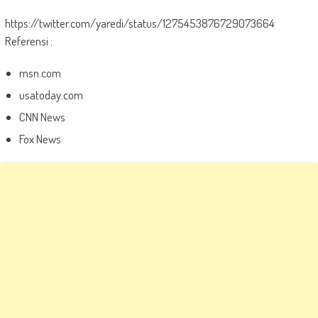
https://twitter.com/yaredi/status/1275453876729073664
Referensi :
msn.com
usatoday.com
CNN News
Fox News