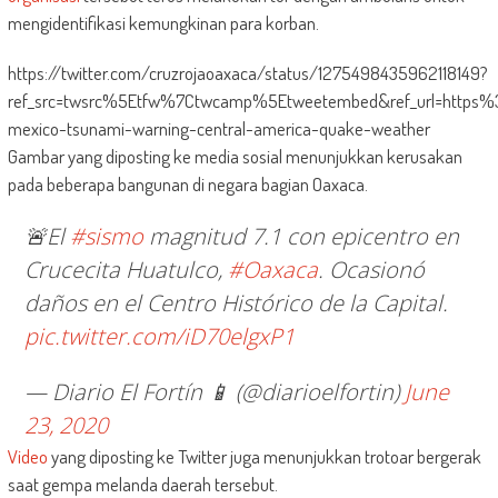
mengidentifikasi kemungkinan para korban.
https://twitter.com/cruzrojaoaxaca/status/1275498435962118149?
ref_src=twsrc%5Etfw%7Ctwcamp%5Etweetembed&ref_url=https
mexico-tsunami-warning-central-america-quake-weather
Gambar yang diposting ke media sosial menunjukkan kerusakan
pada beberapa bangunan di negara bagian Oaxaca.
🚨El
#sismo
magnitud 7.1 con epicentro en
Crucecita Huatulco,
#Oaxaca
. Ocasionó
daños en el Centro Histórico de la Capital.
pic.twitter.com/iD70elgxP1
— Diario El Fortín 📱 (@diarioelfortin)
June
23, 2020
Video
yang diposting ke Twitter juga menunjukkan trotoar bergerak
saat gempa melanda daerah tersebut.