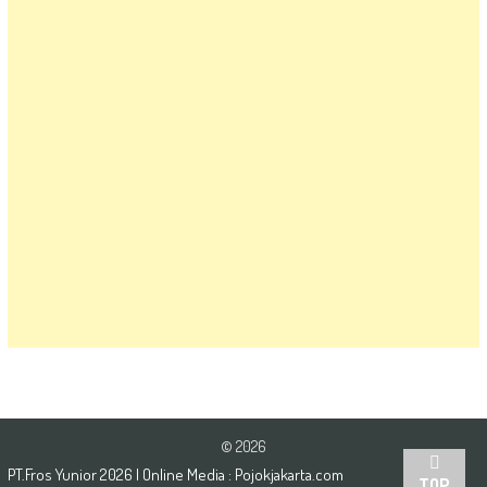
© 2026
PT.Fros Yunior
2026
| Online Media :
Pojokjakarta.com
TOP