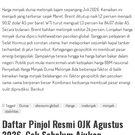
Harga minyak dunia melonjak tajam sepanjang Juli 2026. Kenaikan ini
menjadi yang terbesar sejak Maret. Brent ditutup naik 1,2 persen menjadi
90,12 dolar AS per barel. WTI turut menguat 1,3 persen ke 84,67 dolar AS.
Secara bulanan, Brent bahkan melonjak sekitar 24 persen. Lonjakan harga
minyak dunia dipicu kekhawatiran pasokan global. Gangguan pelayaran di
Selat Hormuz jadi sorotan utama. Iran melaporkan sejumlah kapal tanker
terhambat di jalur tersebut. Ketegangan geopolitik ini membuat pasar
energi bergejolak. Dampaknya terasa hingga ke harga bahan bakar dalam
negeri. Publik pun mulai mencermati arah kebijakan harga BBM nasional.
Penyebab Harga Minyak Dunia Melonjak Ada beberapa faktor di balik
kenaikan harga minyak belakangan ini. Faktor geopolitik dan pasokan
sama-sama berperan besar. Kombinasi keduanya membuat pasar energi
sulit diprediksi. Berikut
Tagged
Dunia
ekonomi global
Harga
melonjak
minyak
stabilitas
Daftar Pinjol Resmi OJK Agustus
2026, Cek Sebelum Ajukan