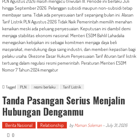
PLN Agustus 2026 masih mengacu triwulan III. Periode ini berlaku Juli
hingga September 2026. Pelanggan subsidi maupun non-subsidi tetap
membayar sama. Tidak ada penyesuaian tarif sepanjang bulan ini. Alasan
Tarif Listrik PLN Agustus 2026 Tidak Naik Pemerintah memilih menahan
kenaikan meski ada peluang penyesuaian. Keputusan ini diambil demi
menjaga stabilitas ekonomi nasional. Menteri ESDM Bahlil Lahadalia
menegaskan kebijakan ini sebagai komitmen menjaga daya beli
masyarakat, mendukung daya saing industri, dan memberi kepastian bagi
pelaku usaha. Okezone Dasar Hukum Penyesuaian Tarif Aturan tarif listrik
tertuang dalam regulasi resmi pemerintah. Peraturan Menteri ESDM
Nomor 7 Tahun 2024 mengatur
Tagged
PLN
resmi berlaku
Tarif Listrik
Tanda Pasangan Serius Menjalin
Hubungan Denganmu
Berita Nasional
Relationship
by
Maman Soleman
-
July 31, 2026
0