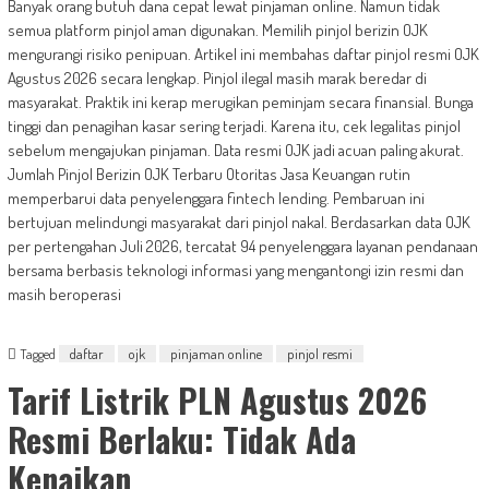
Banyak orang butuh dana cepat lewat pinjaman online. Namun tidak
semua platform pinjol aman digunakan. Memilih pinjol berizin OJK
mengurangi risiko penipuan. Artikel ini membahas daftar pinjol resmi OJK
Agustus 2026 secara lengkap. Pinjol ilegal masih marak beredar di
masyarakat. Praktik ini kerap merugikan peminjam secara finansial. Bunga
tinggi dan penagihan kasar sering terjadi. Karena itu, cek legalitas pinjol
sebelum mengajukan pinjaman. Data resmi OJK jadi acuan paling akurat.
Jumlah Pinjol Berizin OJK Terbaru Otoritas Jasa Keuangan rutin
memperbarui data penyelenggara fintech lending. Pembaruan ini
bertujuan melindungi masyarakat dari pinjol nakal. Berdasarkan data OJK
per pertengahan Juli 2026, tercatat 94 penyelenggara layanan pendanaan
bersama berbasis teknologi informasi yang mengantongi izin resmi dan
masih beroperasi
Tagged
daftar
ojk
pinjaman online
pinjol resmi
Tarif Listrik PLN Agustus 2026
Resmi Berlaku: Tidak Ada
Kenaikan