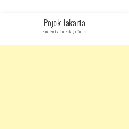
Skip
Pojok Jakarta
to
content
Baca Berita dan Belanja Online