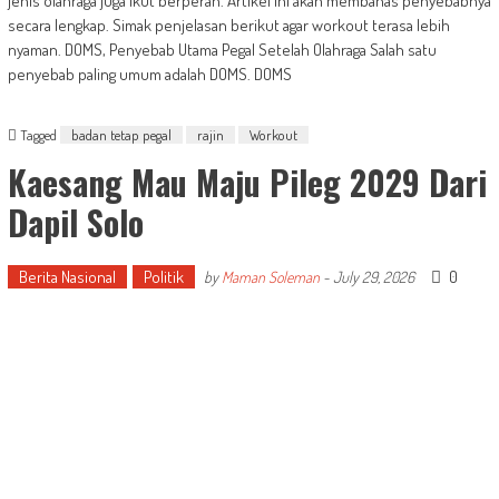
jenis olahraga juga ikut berperan. Artikel ini akan membahas penyebabnya
secara lengkap. Simak penjelasan berikut agar workout terasa lebih
nyaman. DOMS, Penyebab Utama Pegal Setelah Olahraga Salah satu
penyebab paling umum adalah DOMS. DOMS
Tagged
badan tetap pegal
rajin
Workout
Kaesang Mau Maju Pileg 2029 Dari
Dapil Solo
Berita Nasional
Politik
0
by
Maman Soleman
-
July 29, 2026