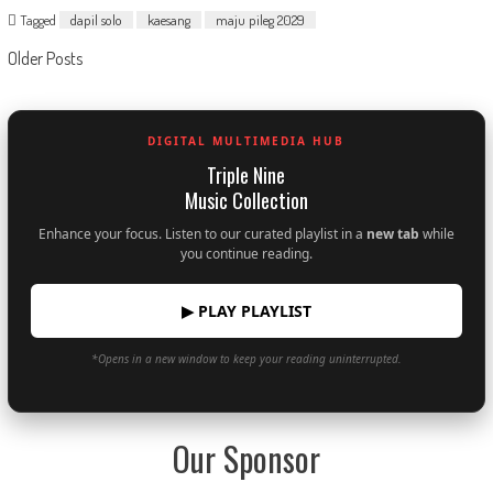
Tagged
dapil solo
kaesang
maju pileg 2029
Posts
Older Posts
navigation
DIGITAL MULTIMEDIA HUB
Triple Nine
Music Collection
Enhance your focus. Listen to our curated playlist in a
new tab
while
you continue reading.
▶ PLAY PLAYLIST
*Opens in a new window to keep your reading uninterrupted.
Our Sponsor