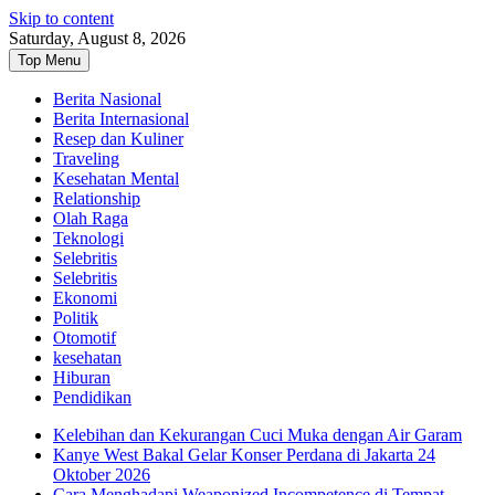
Skip to content
Saturday, August 8, 2026
Top Menu
Berita Nasional
Berita Internasional
Resep dan Kuliner
Traveling
Kesehatan Mental
Relationship
Olah Raga
Teknologi
Selebritis
Selebritis
Ekonomi
Politik
Otomotif
kesehatan
Hiburan
Pendidikan
Kelebihan dan Kekurangan Cuci Muka dengan Air Garam
Kanye West Bakal Gelar Konser Perdana di Jakarta 24
Oktober 2026
Cara Menghadapi Weaponized Incompetence di Tempat