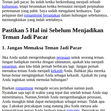
Teman jadi pacar. Itu indah ketika berkembang menjadi sebuah
hubungan
, tetapi berantakan ketika bermutasi menjadi perpisahan
pertemanan yang pahit. Saya sudah mengalami keduanya. Tapi
pelajaran dari
romantisme berantakan
dalam hubungan sebelumnya,
memungkinkan yang indah setelahnya.
Pastikan 5 Hal ini Sebelum Menjadikan
Teman Jadi Pacar
1. Jangan Memaksa Teman Jadi Pacar
Jika Anda sudah mengembangkan
perasaan
untuk seorang teman.
Jangan hadapkan mereka dengan ultimatum, apakah kita menjadi
pasangan
, atau kita tidak pernah berbicara lagi. Jangan pernah
memaksa teman Anda menjadi
kekasih
Anda. Bahkan jika mereka
benar-benar menginginkan Anda sebagai kekasih. Apakah itu yang
Anda inginkan untuk memulai hubungan?
Biarkan
romantisme
mengalir secara perlahan namun pasti.
Nyatakan saja tapi di waktu yang tepat dan setelah teman Anda siap
menerimanya. Namun,Setelah Anda mengembangkan perasaan,
Anda mungkin tidak dapat melanjutkan sebagai teman. Tidak apa-
apa. Lakukan percakapan yang matang jika Anda merasa ada
kemungkinan teman Anda berbagi minat
romantis
. Persiapkan diri