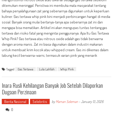
ditemukan meninggal. Peristiwa ini membuka mata masyarakat tentang
bahaya penyalahgunaan zat yang sebenarnya digunakan untuk keperluan
kuliner. Gas tertawa whip pink kini menjadi perbincangan hangat di media
sosial. Banyak orang mulai bertanya-tanya apa sebenarnya zat ini dan
mengapa bisa mematikan. Artikel ini akan mengupas tuntas tentang gas
tertawa dan risiko fatal yang mengintai penggunanya. Apa Itu Gas Tertawa
Whip Pink? Gas tertawa atau nitrous oxide adalah gas tidak berwarna
dengan aroma manis. Zat ini biasa digunakan dalam industri makanan
untuk membuat krim kocok atau whipped cream. Gas ini dikemas dalam
tabung kecil berwarna-warni, termasuk varian pink yang menarik
Tagged
Gas Tertawa
Lula Lahfah
Whip Pink
Inara Rusli Kehilangan Banyak Job Setelah Dilaporkan
Dugaan Perzinaan
Berita Nasional
Selebritis
by
Maman Soleman
-
January 13, 2026
0