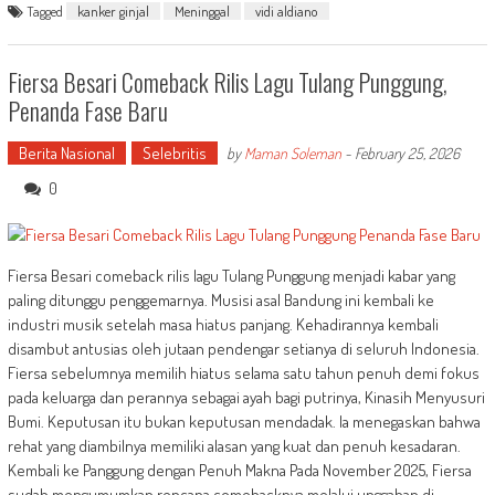
Tagged
kanker ginjal
Meninggal
vidi aldiano
Fiersa Besari Comeback Rilis Lagu Tulang Punggung,
Penanda Fase Baru
Berita Nasional
Selebritis
by
Maman Soleman
-
February 25, 2026
0
Fiersa Besari comeback rilis lagu Tulang Punggung menjadi kabar yang
paling ditunggu penggemarnya. Musisi asal Bandung ini kembali ke
industri musik setelah masa hiatus panjang. Kehadirannya kembali
disambut antusias oleh jutaan pendengar setianya di seluruh Indonesia.
Fiersa sebelumnya memilih hiatus selama satu tahun penuh demi fokus
pada keluarga dan perannya sebagai ayah bagi putrinya, Kinasih Menyusuri
Bumi. Keputusan itu bukan keputusan mendadak. Ia menegaskan bahwa
rehat yang diambilnya memiliki alasan yang kuat dan penuh kesadaran.
Kembali ke Panggung dengan Penuh Makna Pada November 2025, Fiersa
sudah mengumumkan rencana comebacknya melalui unggahan di