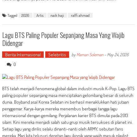
Tagged
2026
Artis
naik haji
raffi ahmad
Lagu BTS Paling Populer Sepanjang Masa Yang Wajib
Didengar
Berita Internasional
Selebritis
by
Maman Soleman
-
May 24, 2026
0
BTS telah menjadi fenomena global dalam industri musik K-Pop. Lagu BTS
paling populer sepanjang masa menciptakan gelombang besar di seluruh
dunia. Boyband asal Korea Selatan ini berhasil menaklukkan hati jutaan
penggemar. Karya-karya mereka menembus berbagai tangga lagu
internasional dengan gemilang. Perjalanan karier BTS dimulai pada 2013
silam. Kini mereka menjadi salah satu grup musik tersukses di planet ini.
Setiap lagu yang dirilis selalu dinanti-nanti oleh ARMY, sebutan fans
mereka. Mari kita telusuri deretan lagu ikonik yang wajib masuk playlist