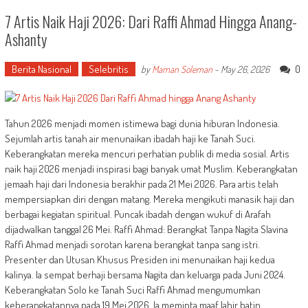
7 Artis Naik Haji 2026: Dari Raffi Ahmad Hingga Anang-
Ashanty
Berita Nasional
Selebritis
0
by
Maman Soleman
-
May 26, 2026
Tahun 2026 menjadi momen istimewa bagi dunia hiburan Indonesia.
Sejumlah artis tanah air menunaikan ibadah haji ke Tanah Suci.
Keberangkatan mereka mencuri perhatian publik di media sosial. Artis
naik haji 2026 menjadi inspirasi bagi banyak umat Muslim. Keberangkatan
jemaah haji dari Indonesia berakhir pada 21 Mei 2026. Para artis telah
mempersiapkan diri dengan matang. Mereka mengikuti manasik haji dan
berbagai kegiatan spiritual. Puncak ibadah dengan wukuf di Arafah
dijadwalkan tanggal 26 Mei. Raffi Ahmad: Berangkat Tanpa Nagita Slavina
Raffi Ahmad menjadi sorotan karena berangkat tanpa sang istri.
Presenter dan Utusan Khusus Presiden ini menunaikan haji kedua
kalinya. Ia sempat berhaji bersama Nagita dan keluarga pada Juni 2024.
Keberangkatan Solo ke Tanah Suci Raffi Ahmad mengumumkan
keberangkatannya pada 19 Mei 2026. Ia meminta maaf lahir batin