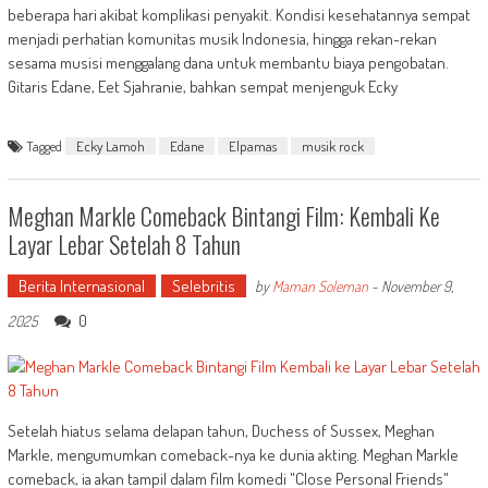
beberapa hari akibat komplikasi penyakit. Kondisi kesehatannya sempat
menjadi perhatian komunitas musik Indonesia, hingga rekan-rekan
sesama musisi menggalang dana untuk membantu biaya pengobatan.
Gitaris Edane, Eet Sjahranie, bahkan sempat menjenguk Ecky
Tagged
Ecky Lamoh
Edane
Elpamas
musik rock
Meghan Markle Comeback Bintangi Film: Kembali Ke
Layar Lebar Setelah 8 Tahun
Berita Internasional
Selebritis
by
Maman Soleman
-
November 9,
0
2025
Setelah hiatus selama delapan tahun, Duchess of Sussex, Meghan
Markle, mengumumkan comeback-nya ke dunia akting. Meghan Markle
comeback, ia akan tampil dalam film komedi "Close Personal Friends"