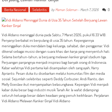
Berita Nasional
Selebritis
0
by
Maman Soleman
-
March 7, 2026
Vidi Aldiano meninggal dunia pada Sabtu, 7 Maret 2026, pukul 16.33 WIB.
Penyanyi berbakat ini berpulang di usia 35 tahun. Kepergiannya
meninggalkan duka mendalam bagi keluarga, sahabat, dan penggemar. Vidi
dikenal sebagai musisi dengan suara khas dan karya yang menyentuh hati.
Selama bertahun-tahun, ia berjuang melawan kanker ginjal stadium tiga.
Perjuangan panjangnya menjadi inspirasi bagi banyak orang di Indonesia.
Kabar wafatnya Vidi pertama kali disampaikan oleh sang ayah, Harry
Aprianto. Pesan duka itu disebarkan melalui komunitas film dan media
sosial. Sejumlah selebritas seperti Deddy Corbuzier, Andi Rianto, dan
Melly Goeslaw ikut menyampaikan belasungkawa. Kepergian Vidi menjadi
kabar duka besar bagi industri musik Tanah Air. Ia wafat didampingi
seluruh keluarga besar dalam keadaan yang penuh keikhlasan. Perjalanan
Vidi Aldiano Melawan Kanker Ginjal Vidi Aldiano