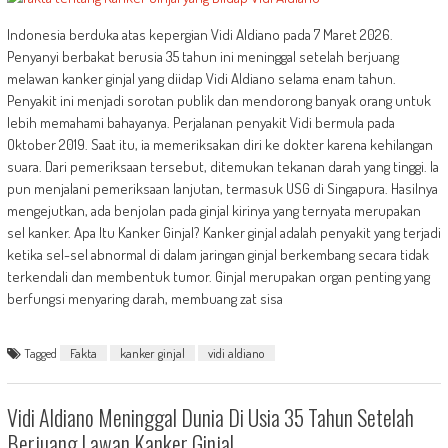
Indonesia berduka atas kepergian Vidi Aldiano pada 7 Maret 2026.
Penyanyi berbakat berusia 35 tahun ini meninggal setelah berjuang
melawan kanker ginjal yang diidap Vidi Aldiano selama enam tahun.
Penyakit ini menjadi sorotan publik dan mendorong banyak orang untuk
lebih memahami bahayanya. Perjalanan penyakit Vidi bermula pada
Oktober 2019. Saat itu, ia memeriksakan diri ke dokter karena kehilangan
suara. Dari pemeriksaan tersebut, ditemukan tekanan darah yang tinggi. Ia
pun menjalani pemeriksaan lanjutan, termasuk USG di Singapura. Hasilnya
mengejutkan, ada benjolan pada ginjal kirinya yang ternyata merupakan
sel kanker. Apa Itu Kanker Ginjal? Kanker ginjal adalah penyakit yang terjadi
ketika sel-sel abnormal di dalam jaringan ginjal berkembang secara tidak
terkendali dan membentuk tumor. Ginjal merupakan organ penting yang
berfungsi menyaring darah, membuang zat sisa
Tagged
Fakta
kanker ginjal
vidi aldiano
Vidi Aldiano Meninggal Dunia Di Usia 35 Tahun Setelah
Berjuang Lawan Kanker Ginjal