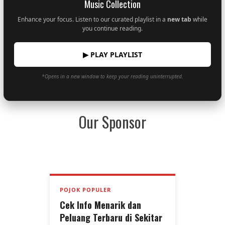
Music Collection
Enhance your focus. Listen to our curated playlist in a
new tab
while
you continue reading.
▶ PLAY PLAYLIST
*Opens in a new window to keep your reading uninterrupted.
Our Sponsor
POJOK POPULER
Cek Info Menarik dan
Peluang Terbaru di Sekitar