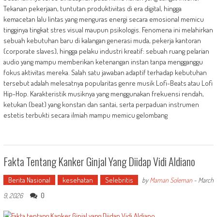
Tekanan pekerjaan, tuntutan produktivitas di era digital, hingga
kemacetan lalu lintas yang menguras energi secara emosional memicu
tingginya tingkat stres visual maupun psikologis. Fenomena ini melahirkan
sebuah kebutuhan baru di kalangan generasi muda, pekerja kantoran
(corporate slaves), hingga pelaku industri kreatif: sebuah ruang pelarian
audio yang mampu memberikan ketenangan instan tanpa mengganggu
fokus aktivitas mereka. Salah satu jawaban adaptif terhadap kebutuhan
tersebut adalah melesatnya popularitas genre musik Lofi-Beats atau Lofi
Hip-Hop. Karakteristik musiknya yang menggunakan frekuensi rendah,
ketukan (beat) yang konstan dan santai, serta perpaduan instrumen
estetis terbukti secara ilmiah mampu memicu gelombang
Fakta Tentang Kanker Ginjal Yang Diidap Vidi Aldiano
Berita Nasional
kesehatan
Selebritis
by
Maman Soleman
-
March
0
9, 2026