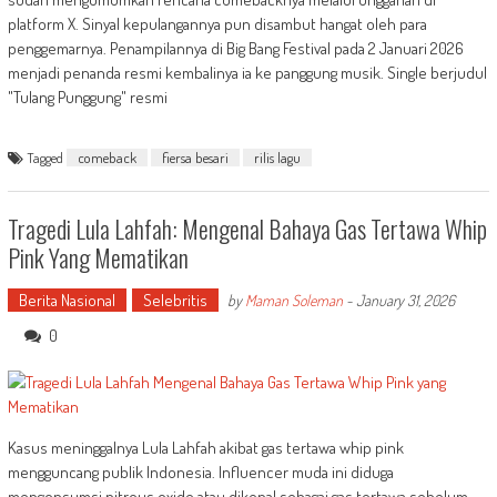
platform X. Sinyal kepulangannya pun disambut hangat oleh para
penggemarnya. Penampilannya di Big Bang Festival pada 2 Januari 2026
menjadi penanda resmi kembalinya ia ke panggung musik. Single berjudul
"Tulang Punggung" resmi
Tagged
comeback
fiersa besari
rilis lagu
Tragedi Lula Lahfah: Mengenal Bahaya Gas Tertawa Whip
Pink Yang Mematikan
Berita Nasional
Selebritis
by
Maman Soleman
-
January 31, 2026
0
Kasus meninggalnya Lula Lahfah akibat gas tertawa whip pink
mengguncang publik Indonesia. Influencer muda ini diduga
mengonsumsi nitrous oxide atau dikenal sebagai gas tertawa sebelum