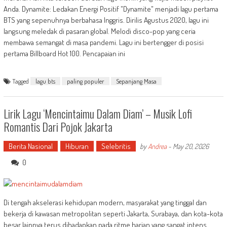
Anda. Dynamite: Ledakan Energi Positif "Dynamite" menjadi lagu pertama
BTS yang sepenuhnya berbahasa Inggris. Dirilis Agustus 2020, lagu ini
langsung meledak di pasaran global. Melodi disco-pop yang ceria
membawa semangat di masa pandemi. Lagu ini bertengger di posisi
pertama Billboard Hot 100. Pencapaian ini
Tagged
lagu bts
paling populer
Sepanjang Masa
Lirik Lagu ‘Mencintaimu Dalam Diam’ – Musik Lofi
Romantis Dari Pojok Jakarta
Berita Nasional
Hiburan
Selebritis
by
Andrea
-
May 20, 2026
0
Di tengah akselerasi kehidupan modern, masyarakat yang tinggal dan
bekerja di kawasan metropolitan seperti Jakarta, Surabaya, dan kota-kota
besar lainnya terus dihadapkan pada ritme harian yang sangat intens.