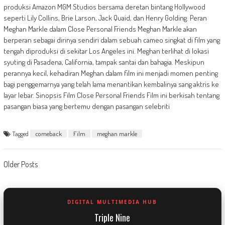
produksi Amazon MGM Studios bersama deretan bintang Hollywood
seperti Lily Collins, Brie Larson, Jack Quaid, dan Henry Golding. Peran
Meghan Markle dalam Close Personal Friends Meghan Markle akan
berperan sebagai dirinya sendiri dalam sebuah cameo singkat di film yang
tengah diproduksi di sekitar Los Angeles ini. Meghan terlihat di lokasi
syuting di Pasadena, California, tampak santai dan bahagia. Meskipun
perannya kecil, kehadiran Meghan dalam film ini menjadi momen penting
bagi penggemarnya yang telah lama menantikan kembalinya sang aktris ke
layar lebar. Sinopsis Film Close Personal Friends Film ini berkisah tentang
pasangan biasa yang bertemu dengan pasangan selebriti
Tagged
comeback
Film
meghan markle
Posts
Older Posts
navigation
DIGITAL MULTIMEDIA HUB
Triple Nine