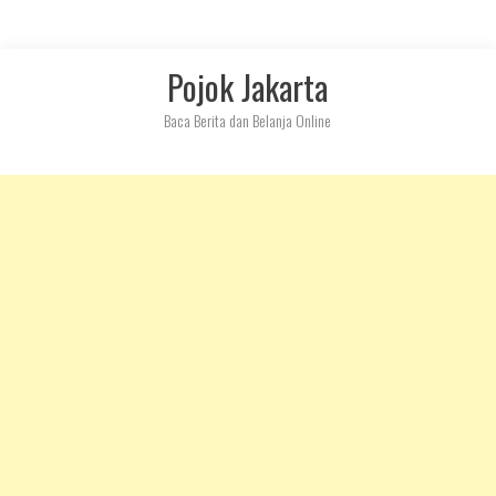
Skip
Pojok Jakarta
to
content
Baca Berita dan Belanja Online