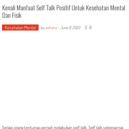
Kenali Manfaat Self Talk Positif Untuk Kesehatan Mental
Dan Fisik
Kesehatan Mental
0
by
adriana
-
June 9, 2022
Setiap orang tentunya pernah melakukan self talk. Self talk sebenarnya