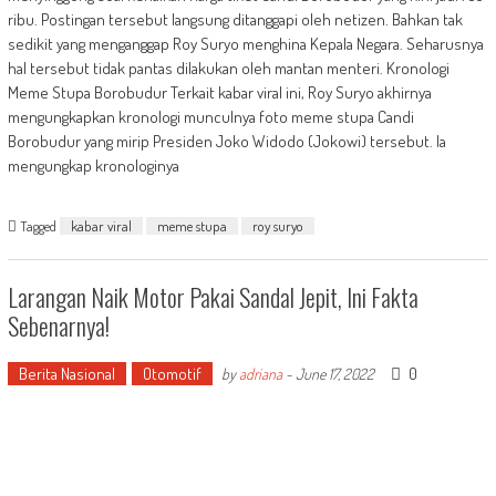
ribu. Postingan tersebut langsung ditanggapi oleh netizen. Bahkan tak
sedikit yang menganggap Roy Suryo menghina Kepala Negara. Seharusnya
hal tersebut tidak pantas dilakukan oleh mantan menteri. Kronologi
Meme Stupa Borobudur Terkait kabar viral ini, Roy Suryo akhirnya
mengungkapkan kronologi munculnya foto meme stupa Candi
Borobudur yang mirip Presiden Joko Widodo (Jokowi) tersebut. Ia
mengungkap kronologinya
Tagged
kabar viral
meme stupa
roy suryo
Larangan Naik Motor Pakai Sandal Jepit, Ini Fakta
Sebenarnya!
Berita Nasional
Otomotif
0
by
adriana
-
June 17, 2022