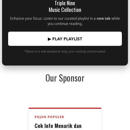
Triple Nine
Music Collection
Enhance your focus. Listen to our curated playlist in a
new tab
while
you continue reading.
▶ PLAY PLAYLIST
*Opens in a new window to keep your reading uninterrupted.
Our Sponsor
POJOK POPULER
Cek Info Menarik dan