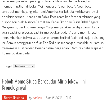
terus mengobarkan perang di Ukraina. Melansir dari Fortune, Dimon
memperingatkan di bulan Mei mengenai "awan badai". Awan badai
tersebut membayangi ekonomi Amerika Serikat. Dia melakukan revisi
penilaian tersebut pada hari Rabu. Pada acara konferensi tahunan yang
disponsori oleh AllianceBernstein. Badai Ekonomi Dunia Bakal Segera
Menyerang, Berikut Pemicunya! "Saya mengatakan terdapat awan badai,
awan badai yang besar. Saat ini merupakan badan," ujar Dimon. Ia juga
menambahkan bahwa walaupun ekonomi terlihat 'baik-baik saja' sekarang
ini. Semua orang pun berfikir The Fed bisa menangani masalah ini. Namun,
masa-masa sulit tengah berada dalam perjalanan. "Kami tak paham apakah
itu merupakan badai
Tagged
badai ekonomi
Heboh Meme Stupa Borobudur Mirip Jokowi, Ini
Kronologinya!
Berita Nasional
0
by
adriana
-
June 18, 2022