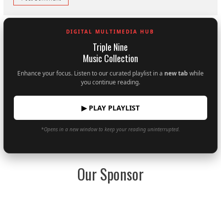
DIGITAL MULTIMEDIA HUB
Triple Nine
Music Collection
Enhance your focus. Listen to our curated playlist in a
new tab
while
you continue reading.
▶ PLAY PLAYLIST
*Opens in a new window to keep your reading uninterrupted.
Our Sponsor