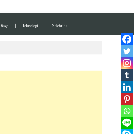
 Raga
Teknologi
Selebritis