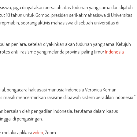
swa, juga dinyatakan bersalah atas tuduhan yang sama dan dijatuhi
t 10 tahun untuk Gombo, presiden serikat mahasiswa di Universitas
ropmabin, seorang aktivis mahasiswa di sebuah universitas di
bulan penjara, setelah diyakinkan akan tuduhan yang sama. Ketujuh
otes anti-rasisme yang melanda provinsi paling timur
Indonesia
ial, pengacara hak asasi manusia Indonesia Veronica Koman
is masih mencerminkan rasisme di bawah sistem peradilan Indonesia.”
kan bersalah oleh pengadilan Indonesia, terutama dalam kasus
nggal di pengasingan.
 melalui aplikasi
video
, Zoom.