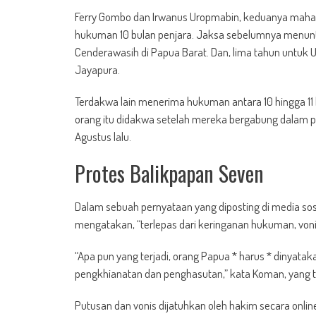
Ferry Gombo dan Irwanus Uropmabin, keduanya mahasi
hukuman 10 bulan penjara. Jaksa sebelumnya menuntu
Cenderawasih di Papua Barat. Dan, lima tahun untuk U
Jayapura.
Terdakwa lain menerima hukuman antara 10 hingga 11 
orang itu didakwa setelah mereka bergabung dalam pr
Agustus lalu.
Protes Balikpapan Seven
Dalam sebuah pernyataan yang diposting di media sos
mengatakan, “terlepas dari keringanan hukuman, von
“Apa pun yang terjadi, orang Papua * harus * dinyata
pengkhianatan dan penghasutan,” kata Koman, yang ti
Putusan dan vonis dijatuhkan oleh hakim secara online