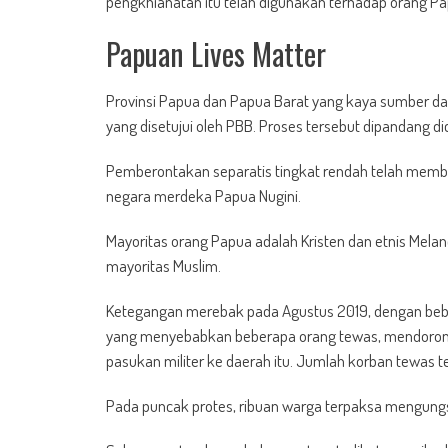
pengkhianatan itu telah digunakan terhadap orang Pap
Papuan Lives Matter
Provinsi Papua dan Papua Barat yang kaya sumber da
yang disetujui oleh PBB. Proses tersebut dipandang di
Pemberontakan separatis tingkat rendah telah memba
negara merdeka Papua Nugini.
Mayoritas orang Papua adalah Kristen dan etnis Melan
mayoritas Muslim.
Ketegangan merebak pada Agustus 2019, dengan beber
yang menyebabkan beberapa orang tewas, mendoron
pasukan militer ke daerah itu. Jumlah korban tewas t
Pada puncak protes, ribuan warga terpaksa mengungsi d