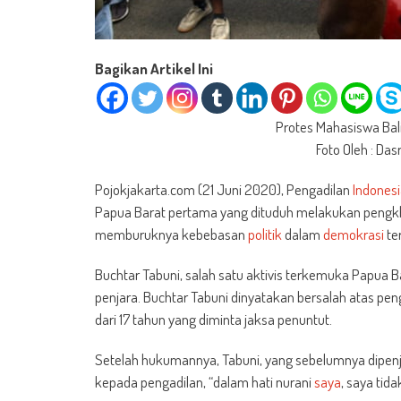
Bagikan Artikel Ini
Protes Mahasiswa Bal
Foto Oleh : Das
Pojokjakarta.com (21 Juni 2020), Pengadilan
Indones
Papua Barat pertama yang dituduh melakukan pengkhi
memburuknya kebebasan
politik
dalam
demokrasi
ter
Buchtar Tabuni, salah satu aktivis terkemuka Papua Ba
penjara. Buchtar Tabuni dinyatakan bersalah atas pen
dari 17 tahun yang diminta jaksa penuntut.
Setelah hukumannya, Tabuni, yang sebelumnya dipenja
kepada pengadilan, “dalam hati nurani
saya
, saya tida