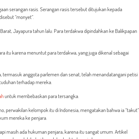
aan serangan rasis. Serangan rasis tersebut ditujukan kepada
disebut “monyet”.
 Barat, Jayapura tahun lalu. Para terdakwa dipindahkan ke Balikpapan
a itu karena menuntut para terdakwa, yang juga dikenal sebagai
ama, termasuk anggota parlemen dan senat, telah menandatangani petisi
tuduhan terhadap mereka.
ah
untuk membebaskan para tersangka.
ono, perwakilan kelompok itu di Indonesia, mengatakan bahwa ia “takut”
um mereka ke penjara.
etapi masih ada hukuman penjara, karena itu sangat umum. Artikel