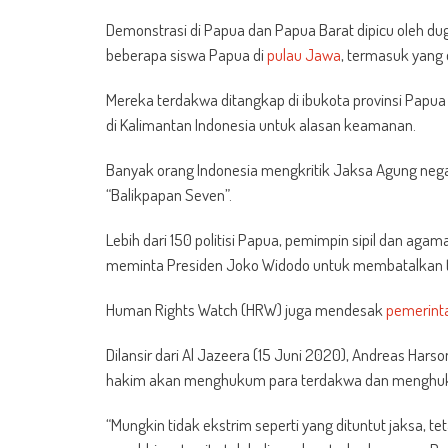
Demonstrasi di Papua dan Papua Barat dipicu oleh dug
beberapa siswa Papua di
pulau
Jawa
, termasuk yang 
Mereka terdakwa ditangkap di ibukota provinsi Papua
di Kalimantan Indonesia untuk alasan keamanan.
Banyak orang Indonesia mengkritik Jaksa Agung negar
“Balikpapan Seven”.
Lebih dari 150 politisi Papua, pemimpin sipil dan ag
meminta Presiden Joko Widodo untuk membatalkan 
Human Rights Watch (HRW) juga mendesak
pemerint
Dilansir dari Al Jazeera (15 Juni 2020), Andreas Hars
hakim akan menghukum para terdakwa dan menghuk
“Mungkin tidak ekstrim seperti yang dituntut jaksa, t