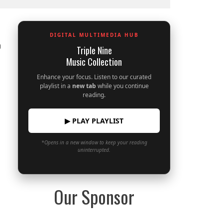
DIGITAL MULTIMEDIA HUB
0
Triple Nine
Music Collection
Enhance your focus. Listen to our curated
playlist in a
new tab
while you continue
reading.
▶ PLAY PLAYLIST
*Opens in a new window to keep your reading
uninterrupted.
Our Sponsor