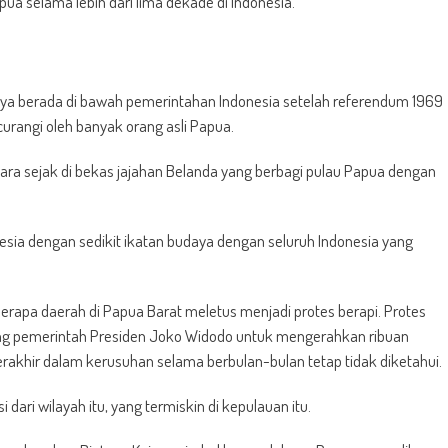
ua selama lebih dari lima dekade di Indonesia.”
ya berada di bawah pemerintahan Indonesia setelah referendum 1969
curangi oleh banyak orang asli Papua.
ra sejak di bekas jajahan Belanda yang berbagi pulau Papua dengan
esia dengan sedikit ikatan budaya dengan seluruh Indonesia yang
apa daerah di Papua Barat meletus menjadi protes berapi. Protes
g pemerintah Presiden Joko Widodo untuk mengerahkan ribuan
erakhir dalam kerusuhan selama berbulan-bulan tetap tidak diketahui.
ari wilayah itu, yang termiskin di kepulauan itu.