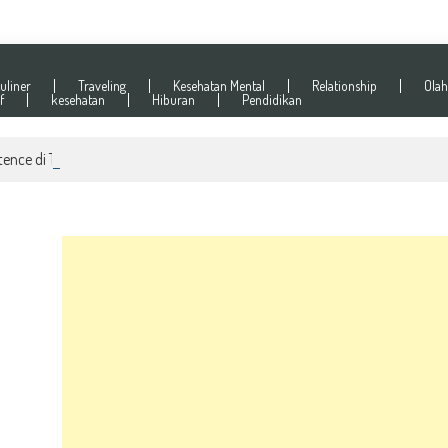
uliner
Traveling
Kesehatan Mental
Relationship
Olah
f
kesehatan
Hiburan
Pendidikan
ence di Tempat Kerja dan Rumah