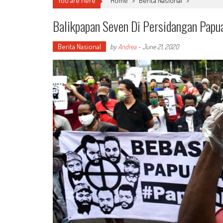
You are here
Home
>
Berita Nasional
>
Balikpapan Seven Di Persidangan Papu
Berita Nasional
by
Andrea
-
June 21, 2020