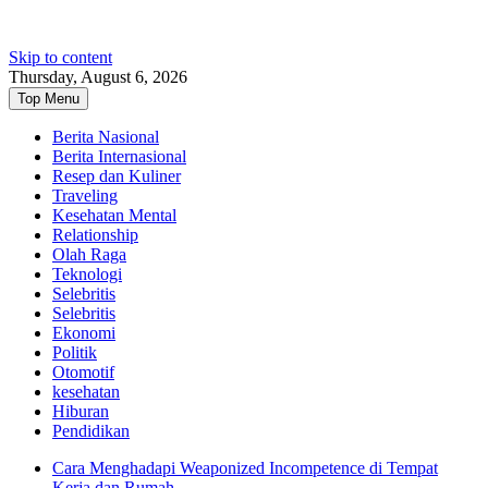
Skip to content
Thursday, August 6, 2026
Top Menu
Berita Nasional
Berita Internasional
Resep dan Kuliner
Traveling
Kesehatan Mental
Relationship
Olah Raga
Teknologi
Selebritis
Selebritis
Ekonomi
Politik
Otomotif
kesehatan
Hiburan
Pendidikan
Cara Menghadapi Weaponized Incompetence di Tempat
Kerja dan Rumah