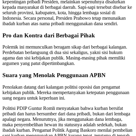
kepentingan pribadi Presiden, melainkan sepenuhnya disalurkan
kepada masyarakat di berbagai daerah. Sapi-sapi tersebut disebar ke
seluruh provinsi, kabupaten, kota, hingga lembaga sosial di
Indonesia. Secara personal, Presiden Prabowo tetap menunaikan
ibadah kurban atas nama pribadi menggunakan dana sendiri.
Pro dan Kontra dari Berbagai Pihak
Polemik ini memunculkan beragam sikap dari berbagai kalangan.
Perdebatan berlangsung di dua sisi sekaligus, yakni sisi hukum
agama dan sisi kebijakan publik. Masing-masing pihak memiliki
argumen yang patut dipertimbangkan.
Suara yang Menolak Penggunaan APBN
Penolakan datang dari kalangan politisi oposisi dan pengamat
kebijakan publik. Mereka mempertanyakan ketepatan penggunaan
uang negara untuk keperluan ini.
Politisi PDIP Guntur Romli menyatakan bahwa kurban bersifat
pribadi dan harus bersumber dari dana pribadi, bukan dari lembaga
apalagi negara. Menurutnya, jika menggunakan dana lembaga,
maka penyembelihan hewan itu statusnya adalah sedekah, bukan
ibadah kurban. Pengamat Politik Agung Baskoro menilai pembelian
sapi kurban menggunakan APBN kurang tepat, terutama di tengah