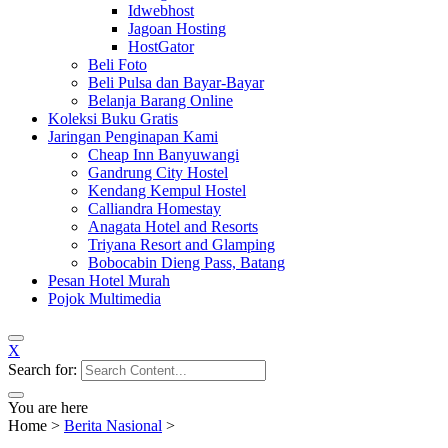
Idwebhost
Jagoan Hosting
HostGator
Beli Foto
Beli Pulsa dan Bayar-Bayar
Belanja Barang Online
Koleksi Buku Gratis
Jaringan Penginapan Kami
Cheap Inn Banyuwangi
Gandrung City Hostel
Kendang Kempul Hostel
Calliandra Homestay
Anagata Hotel and Resorts
Triyana Resort and Glamping
Bobocabin Dieng Pass, Batang
Pesan Hotel Murah
Pojok Multimedia
X
Search for:
You are here
Home
>
Berita Nasional
>