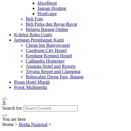
Idwebhost
Jagoan Hosting
HostGator
Beli Foto
Beli Pulsa dan Bayar-Bayar
Belanja Barang Online
Koleksi Buku Gratis
Jaringan Penginapan Kami
Cheap Inn Banyuwangi
Gandrung City Hostel
Kendang Kempul Hostel
Calliandra Homestay
Anagata Hotel and Resorts
Triyana Resort and Glamping
Bobocabin Dieng Pass, Batang
Pesan Hotel Murah
Pojok Multimedia
X
Search for:
You are here
Home
>
Berita Nasional
>