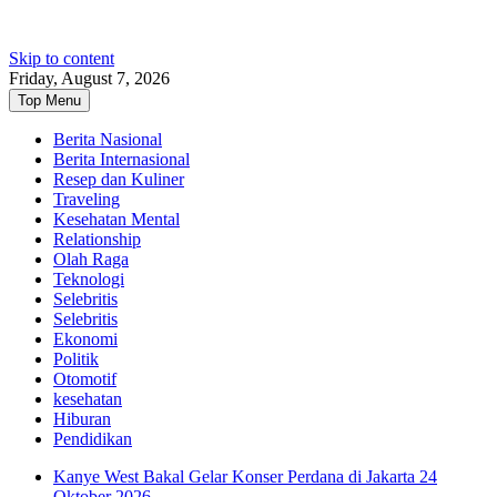
Skip to content
Friday, August 7, 2026
Top Menu
Berita Nasional
Berita Internasional
Resep dan Kuliner
Traveling
Kesehatan Mental
Relationship
Olah Raga
Teknologi
Selebritis
Selebritis
Ekonomi
Politik
Otomotif
kesehatan
Hiburan
Pendidikan
Kanye West Bakal Gelar Konser Perdana di Jakarta 24
Oktober 2026