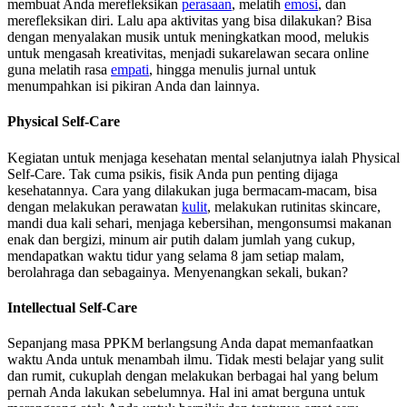
membuat Anda merefleksikan
perasaan
, melatih
emosi
, dan
merefleksikan diri. Lalu apa aktivitas yang bisa dilakukan? Bisa
dengan menyalakan musik untuk meningkatkan mood, melukis
untuk mengasah kreativitas, menjadi sukarelawan secara online
guna melatih rasa
empati
, hingga menulis jurnal untuk
menumpahkan isi pikiran Anda dan lainnya.
Physical Self-Care
Kegiatan untuk menjaga kesehatan mental selanjutnya ialah Physical
Self-Care. Tak cuma psikis, fisik Anda pun penting dijaga
kesehatannya. Cara yang dilakukan juga bermacam-macam, bisa
dengan melakukan perawatan
kulit
, melakukan rutinitas skincare,
mandi dua kali sehari, menjaga kebersihan, mengonsumsi makanan
enak dan bergizi, minum air putih dalam jumlah yang cukup,
mendapatkan waktu tidur yang selama 8 jam setiap malam,
berolahraga dan sebagainya. Menyenangkan sekali, bukan?
Intellectual Self-Care
Sepanjang masa PPKM berlangsung Anda dapat memanfaatkan
waktu Anda untuk menambah ilmu. Tidak mesti belajar yang sulit
dan rumit, cukuplah dengan melakukan berbagai hal yang belum
pernah Anda lakukan sebelumnya. Hal ini amat berguna untuk