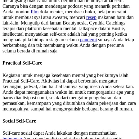
merangsang otak Anda untuk berpikir dan tentunya amat seru.
Caranya bisa dengan mendengar podcast yang menarik perhatian
Anda, nonton
film
dokumenter, membaca buku, belajar merajut
untuk membuat syal atau sweater, mencari
resep
makanan baru dan
lain-lain. Mengutip dari laman Beautynesia, Cynthia Catchings,
terapis dari platform kesehatan mental Talkspace dalam Bustle,
intellectual menyatakan self-care adalah hal yang penting ketika
menghadapi kehidupan stagnan selama
pandemi
supaya Anda tetap
berkembang dan tak membuang waktu Anda dengan percuma
selama berada di rumah saja.
Practical Self-Care
Kegiatan untuk menjaga kesehatan mental yang berikutnya ialah
Practical Self-Care. Aktivitas ini dapat berbentuk mengatur
keuangan, jadwal, atau hal-hal lainnya yang mesti Anda selesaikan.
Anda dapat menggunakan waktu ini untuk mengorganisir apa yang
harus diantisipasi nanti, sejak dari mengatur pengeluaran dan
pemasukan, kemampuan yang dibutuhkan dalam pekerjaan dan cara
mencapainya, sampai hal mengorganisir berbagai barang di rumah.
Social Self-Care
Self-care sosial dapat Anda lakukan dengan memerhatikan
hubungan
Anda dengan diri sendiri dan hubungan diri sendiri