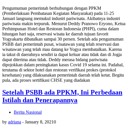
Pengumuman pemerintah berhubungan dengan PPKM
(Pemberlakuan Pembatasan Kegiatan Masyarakat) pada 11-25
Januari langsung memukul industri pariwisata. Akibatnya industri
pariwisata makin terpuruk. Menurut Deddy Pranowo Eryono, Ketua
Perhimpunan Hotel dan Restoran Indonesia (PHPI), cuma dalam
hitungan hari saja, reservasi wisata ke daerah tujuan favorit
Yogyakarta dibatalkan sampai 30 persen. Setelah ada pengumuman
PSBB dari pemerintah pusat, wisatawan yang telah reservasi dan
wisatawan yang telah mau datang ke Yogya membatalkan. Karena
ia takut di daerahnya sendiri ia dapat keluar atau tidak dan di Jogja
dapat diterima atau tidak. Deddy merasa bidang pariwisata
dipojokkan dalam peningkatan kasus Covid 19 selama ini. Padahal,
terutama di sektor hotel dan restoran verifikasi prokes (protokol
kesehatan) yang dilaksanakan pemerintah daerah telah ketat. Begitu
pula, ada proses sertifikasi CHSE yang diadakan
Setelah PSBB ada PPKM, Ini Perbedaan
Istilah dan Penerapannya
Berita Nasional
by
adriana
-
January 8, 2021
0