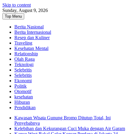
Skip to content
Sunday, August 9, 2026
Top Menu
Berita Nasional
Berita Internasional
Resep dan Kuliner
Traveling
Kesehatan Mental
Relationship
Olah Raga
Teknologi
Selebritis
Selebritis
Ekonomi
Politik
Otomotif
kesehatan
Hiburan
Pendidikan
Kawasan Wisata Gunung Bromo Ditutup Total, Ini
Penyebabnya
Kelebihan dan Kekurangan Cuci Muka dengan Air Garam
Kanye West Bakal Gelar Konser Perdana di Jakarta 24