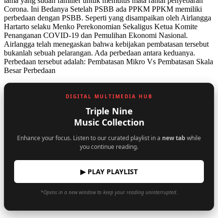
lama yang sudah familier untuk memutus mata rantai penyebaran
Corona. Ini Bedanya Setelah PSBB ada PPKM PPKM memiliki
perbedaan dengan PSBB. Seperti yang disampaikan oleh Airlangga
Hartarto selaku Menko Perekonomian Sekaligus Ketua Komite
Penanganan COVID-19 dan Pemulihan Ekonomi Nasional.
Airlangga telah menegaskan bahwa kebijakan pembatasan tersebut
bukanlah sebuah pelarangan. Ada perbedaan antara keduanya.
Perbedaan tersebut adalah: Pembatasan Mikro Vs Pembatasan Skala
Besar Perbedaan
DIGITAL MULTIMEDIA HUB
Triple Nine
Music Collection
Enhance your focus. Listen to our curated playlist in a
new tab
while
you continue reading.
▶ PLAY PLAYLIST
*Opens in a new window to keep your reading uninterrupted.