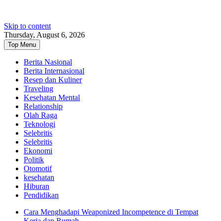
Skip to content
Thursday, August 6, 2026
Top Menu
Berita Nasional
Berita Internasional
Resep dan Kuliner
Traveling
Kesehatan Mental
Relationship
Olah Raga
Teknologi
Selebritis
Selebritis
Ekonomi
Politik
Otomotif
kesehatan
Hiburan
Pendidikan
Cara Menghadapi Weaponized Incompetence di Tempat
Kerja dan Rumah