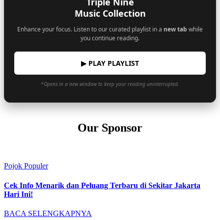
Triple Nine
Music Collection
Enhance your focus. Listen to our curated playlist in a
new tab
while
you continue reading.
▶ PLAY PLAYLIST
*Opens in a new window to keep your reading uninterrupted.
Our Sponsor
Pojok Populer
Cek Info Menarik dan Peluang Terbaru di Sekitar Jakarta
Hari Ini!
BACA SELENGKAPNYA