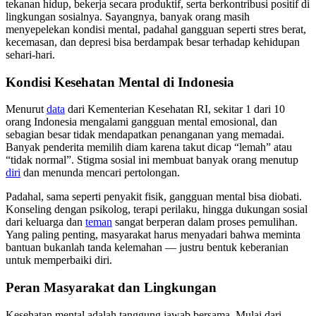
tekanan hidup, bekerja secara produktif, serta berkontribusi positif di
lingkungan sosialnya. Sayangnya, banyak orang masih
menyepelekan kondisi mental, padahal gangguan seperti stres berat,
kecemasan, dan depresi bisa berdampak besar terhadap kehidupan
sehari-hari.
Kondisi Kesehatan Mental di Indonesia
Menurut
data
dari Kementerian Kesehatan RI, sekitar 1 dari 10
orang Indonesia mengalami gangguan mental emosional, dan
sebagian besar tidak mendapatkan penanganan yang memadai.
Banyak penderita memilih diam karena takut dicap “lemah” atau
“tidak normal”. Stigma sosial ini membuat banyak orang menutup
diri
dan menunda mencari pertolongan.
Padahal, sama seperti penyakit fisik, gangguan mental bisa diobati.
Konseling dengan psikolog, terapi perilaku, hingga dukungan sosial
dari keluarga dan
teman
sangat berperan dalam proses pemulihan.
Yang paling penting, masyarakat harus menyadari bahwa meminta
bantuan bukanlah tanda kelemahan — justru bentuk keberanian
untuk memperbaiki diri.
Peran Masyarakat dan Lingkungan
Kesehatan mental adalah tanggung jawab bersama. Mulai dari