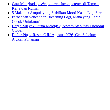
Cara Menghadapi Weaponized Incompetence di Tempat
Kerja dan Rumah
5 Makanan Ampuh yang Stabilkan Mood Kalau Lagi Stres
Perbedaan Veneer dan Bleaching Gigi, Mana yang Lebih
Cocok Untukmu?
Harga Minyak Dunia Melonjak, Ancam Stabilitas Ekonomi
Global
Daftar Pinjol Resmi OJK Agustus 2026, Cek Sebelum
Ajukan Pinjaman