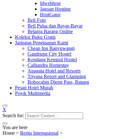
Idwebhost
Jagoan Hosting
HostGator
Beli Foto
Beli Pulsa dan Bayar-Bayar
Belanja Barang Online
Koleksi Buku Gratis
Jaringan Penginapan Kami
Cheap Inn Banyuwangi
Gandrung City Hostel
Kendang Kempul Hostel
Calliandra Homestay
Anagata Hotel and Resorts
Triyana Resort and Glamping
Bobocabin Dieng Pass, Batang
Pesan Hotel Murah
Pojok Multimedia
X
Search for:
You are here
Home
>
Berita Internasional
>