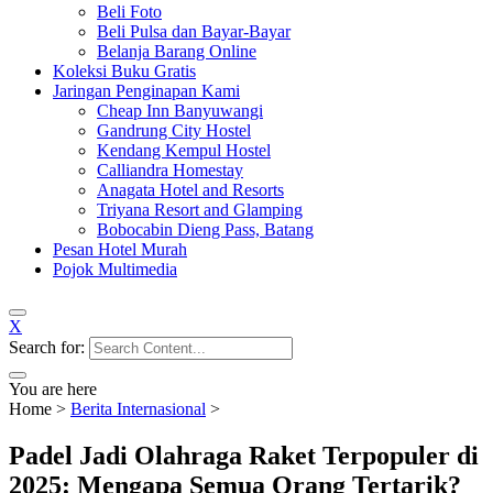
Beli Foto
Beli Pulsa dan Bayar-Bayar
Belanja Barang Online
Koleksi Buku Gratis
Jaringan Penginapan Kami
Cheap Inn Banyuwangi
Gandrung City Hostel
Kendang Kempul Hostel
Calliandra Homestay
Anagata Hotel and Resorts
Triyana Resort and Glamping
Bobocabin Dieng Pass, Batang
Pesan Hotel Murah
Pojok Multimedia
X
Search for:
You are here
Home
>
Berita Internasional
>
Padel Jadi Olahraga Raket Terpopuler di
2025: Mengapa Semua Orang Tertarik?