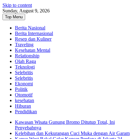
Skip to content
Sunday, August 9, 2026
Top Menu
Berita Nasional
Berita Internasional
Resep dan Kuliner
Traveling
Kesehatan Mental
Relationship
Olah Raga
Teknologi
Selebritis
Selebritis
Ekonomi
Politik
Otomotif
kesehatan
Hiburan
Pendidikan
Kawasan Wisata Gunung Bromo Ditutup Total, Ini
Penyebabnya
Kelebihan dan Kekurangan Cuci Muka dengan Air Garam
Kanye West Bakal Gelar Konser Perdana di Jakarta 24