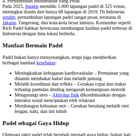
4. Pertumbuhan Infrastruktur yang Pesat
Pada 2025,
Inggris
memiliki 1.000 lapangan padel di 325 venue,
meningkat drastis dari hanya 68 lapangan di 2019. Di Indonesia
sendiri
, pertumbuhan lapangan padel sangat pesat, terutama di
Jakarta
, Tangerang, dan kota-kota besar lainnya. Komunitas seperti
Rich Padel bahkan berencana membangun fasilitas padel terbesar di
Indonesia dengan lima lokasi berbeda.
Manfaat Bermain Padel
Padel bukan hanya menyenangkan, tetapi juga memberikan
berbagai manfaat
kesehatan
:
Meningkatkan kebugaran kardiovaskular – Permainan yang
dinamis membakar kalori dan melatih jantung
Melatih koordinasi dan refleks – Gerakan cepat dan reaksi
terhadap pantulan dinding mengasah kemampuan motorik
Mengurangi stres –
Aktivitas fisik
dikombinasikan dengan
interaksi sosial menciptakan efek relaksasi
Membangun kekuatan otot – Gerakan berulang melatih otot
lengan, kaki, dan inti tubuh
Padel sebagai Gaya Hidup
Olahraga raket padel telah berubah menjadi gaya hidup, bukan lagi