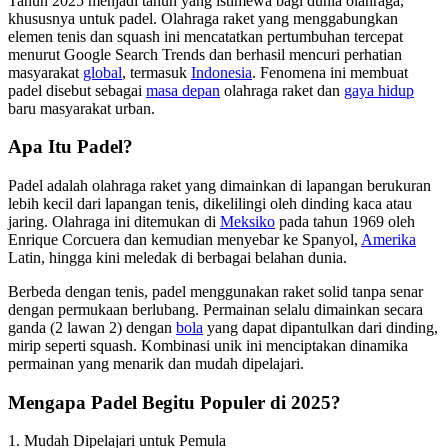
Tahun 2025 menjadi tahun yang istimewa bagi dunia olahraga,
khususnya untuk padel. Olahraga raket yang menggabungkan
elemen tenis dan squash ini mencatatkan pertumbuhan tercepat
menurut Google Search Trends dan berhasil mencuri perhatian
masyarakat
global
, termasuk
Indonesia
. Fenomena ini membuat
padel disebut sebagai
masa depan
olahraga raket dan
gaya hidup
baru masyarakat urban.
Apa Itu Padel?
Padel adalah olahraga raket yang dimainkan di lapangan berukuran
lebih kecil dari lapangan tenis, dikelilingi oleh dinding kaca atau
jaring. Olahraga ini ditemukan di
Meksiko
pada tahun 1969 oleh
Enrique Corcuera dan kemudian menyebar ke Spanyol,
Amerika
Latin, hingga kini meledak di berbagai belahan dunia.
Berbeda dengan tenis, padel menggunakan raket solid tanpa senar
dengan permukaan berlubang. Permainan selalu dimainkan secara
ganda (2 lawan 2) dengan
bola
yang dapat dipantulkan dari dinding,
mirip seperti squash. Kombinasi unik ini menciptakan dinamika
permainan yang menarik dan mudah dipelajari.
Mengapa Padel Begitu Populer di 2025?
1. Mudah Dipelajari untuk Pemula