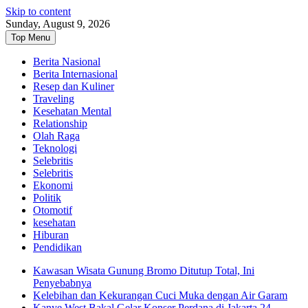
Skip to content
Sunday, August 9, 2026
Top Menu
Berita Nasional
Berita Internasional
Resep dan Kuliner
Traveling
Kesehatan Mental
Relationship
Olah Raga
Teknologi
Selebritis
Selebritis
Ekonomi
Politik
Otomotif
kesehatan
Hiburan
Pendidikan
Kawasan Wisata Gunung Bromo Ditutup Total, Ini
Penyebabnya
Kelebihan dan Kekurangan Cuci Muka dengan Air Garam
Kanye West Bakal Gelar Konser Perdana di Jakarta 24