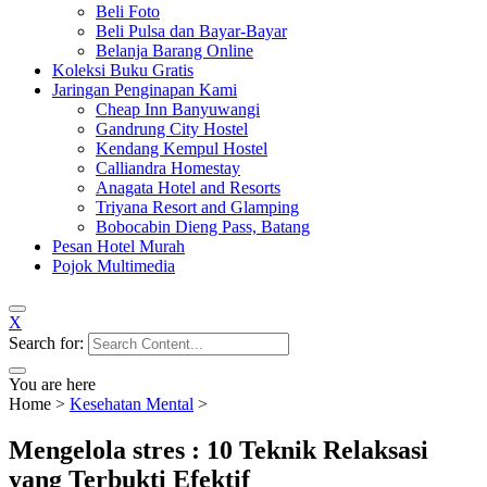
Beli Foto
Beli Pulsa dan Bayar-Bayar
Belanja Barang Online
Koleksi Buku Gratis
Jaringan Penginapan Kami
Cheap Inn Banyuwangi
Gandrung City Hostel
Kendang Kempul Hostel
Calliandra Homestay
Anagata Hotel and Resorts
Triyana Resort and Glamping
Bobocabin Dieng Pass, Batang
Pesan Hotel Murah
Pojok Multimedia
X
Search for:
You are here
Home
>
Kesehatan Mental
>
Mengelola stres : 10 Teknik Relaksasi
yang Terbukti Efektif