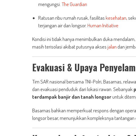
mengungsi.
The Guardian
Ratusan ribu rumah rusak, fasilitas
kesehatan
, se
terjangan air dan longsor.
Human Initiative
Kondisi ini tidak hanya menimbulkan duka mendalam, 
masih terisolasi akibat putusnya akses
jalan
dan jemb
Evakuasi & Upaya Penyelam
Tim SAR nasional bersama TNI-Polri, Basarnas, relawa
dan evakuasi penduduk dari lokasi rawan. Sebanyak
p
terdampak banjir dan tanah longsor
untuk ditem
Basarnas bahkan memperkuat respons dengan operasi 
longsor besar, menunjukkan kompleksnya tantangan d