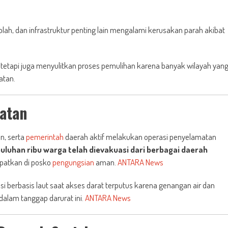
kolah, dan infrastruktur penting lain mengalami kerusakan parah akibat
tetapi juga menyulitkan proses pemulihan karena banyak wilayah yan
atan.
atan
n, serta
pemerintah
daerah aktif melakukan operasi penyelamatan
uluhan ribu warga telah dievakuasi dari berbagai daerah
patkan di posko
pengungsian
aman.
ANTARA News
berbasis laut saat akses darat terputus karena genangan air dan
alam tanggap darurat ini.
ANTARA News