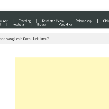
uliner
Traveling
Kesehatan Mental
Relationship
Olah
f
kesehatan
Hiburan
Pendidikan
abilitas Ekonomi Global