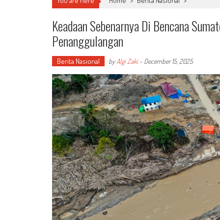
You are here
Home
>
Berita Nasional
>
Keadaan Sebenarnya Di Bencana Sumate
Penanggulangan
Berita Nasional
by
Algi Zaki
-
December 15, 2025