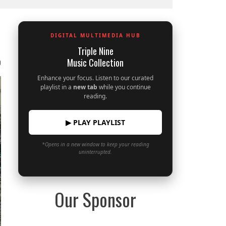
DIGITAL MULTIMEDIA HUB
Triple Nine
Music Collection
0
Enhance your focus. Listen to our curated
playlist in a
new tab
while you continue
reading.
▶ PLAY PLAYLIST
*Opens in a new window to keep your reading
uninterrupted.
Our Sponsor