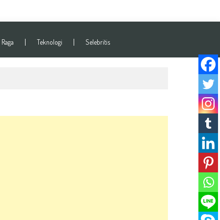
 Raga
Teknologi
Selebritis