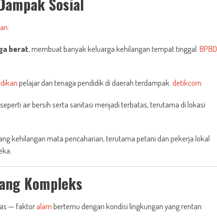
 Dampak Sosial
pan
:
ga berat
, membuat banyak keluarga kehilangan tempat tinggal.
BPBD
idikan
pelajar dan tenaga pendidik di daerah terdampak.
detikcom
perti air bersih serta sanitasi menjadi terbatas, terutama di lokasi
yang kehilangan mata pencaharian, terutama petani dan pekerja lokal
eka.
yang Kompleks
ras — faktor
alam
bertemu dengan kondisi lingkungan yang rentan: