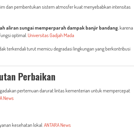
klim dan pembentukan sistem atmosfer kuat menyebabkan intensitas
rah aliran sungai memperparah dampak banjir bandang
, karena
fungsi optimal.
Universitas Gadjah Mada
dak terkendali turut memicu degradasi lingkungan yang berkontribusi
utan Perbaikan
ngadakan pertemuan darurat lintas kementerian untuk mempercepat
A News
yanan kesehatan lokal.
ANTARA News