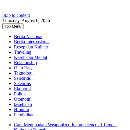
Skip to content
Thursday, August 6, 2026
Top Menu
Berita Nasional
Berita Internasional
Resep dan Kuliner
Traveling
Kesehatan Mental
Relationship
Olah Raga
Teknologi
Selebritis
Selebritis
Ekonomi
Politik
Otomotif
kesehatan
Hiburan
Pendidikan
Cara Menghadapi Weaponized Incompetence di Tempat
Kerja dan Rumah