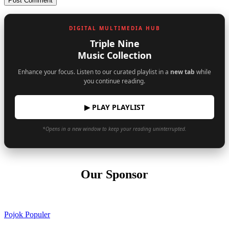
DIGITAL MULTIMEDIA HUB
Triple Nine
Music Collection
Enhance your focus. Listen to our curated playlist in a
new tab
while
you continue reading.
▶ PLAY PLAYLIST
*Opens in a new window to keep your reading uninterrupted.
Our Sponsor
Pojok Populer