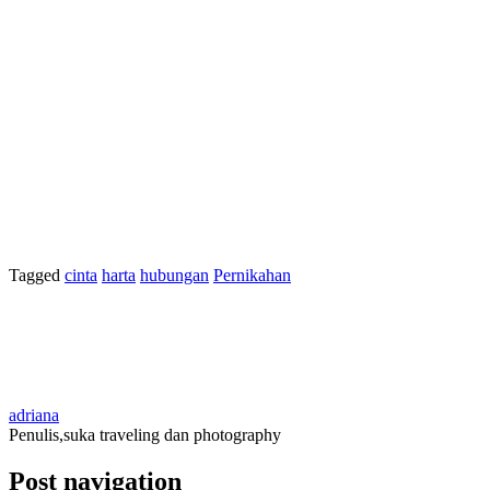
Tagged
cinta
harta
hubungan
Pernikahan
adriana
Penulis,suka traveling dan photography
Post navigation