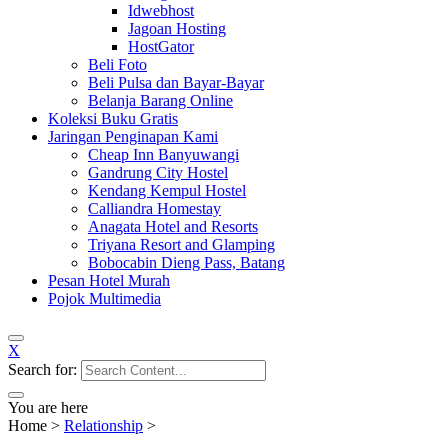
Idwebhost
Jagoan Hosting
HostGator
Beli Foto
Beli Pulsa dan Bayar-Bayar
Belanja Barang Online
Koleksi Buku Gratis
Jaringan Penginapan Kami
Cheap Inn Banyuwangi
Gandrung City Hostel
Kendang Kempul Hostel
Calliandra Homestay
Anagata Hotel and Resorts
Triyana Resort and Glamping
Bobocabin Dieng Pass, Batang
Pesan Hotel Murah
Pojok Multimedia
X
Search for:
You are here
Home
>
Relationship
>