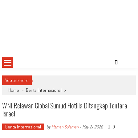
You are here
Home
>
Berita Internasional
>
WNI Relawan Global Sumud Flotilla Ditangkap Tentara
Israel
Berita Internasional
0
by
Maman Soleman
-
May 21, 2026