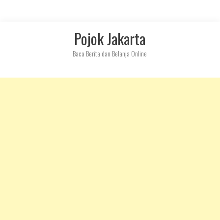
Skip
Pojok Jakarta
to
content
Baca Berita dan Belanja Online