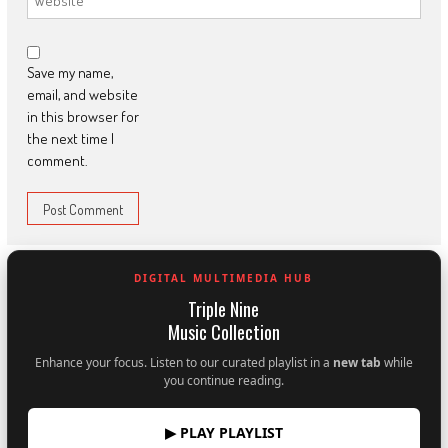
Save my name,
email, and website
in this browser for
the next time I
comment.
DIGITAL MULTIMEDIA HUB
Triple Nine
Music Collection
Enhance your focus. Listen to our curated playlist in a
new tab
while
you continue reading.
▶ PLAY PLAYLIST