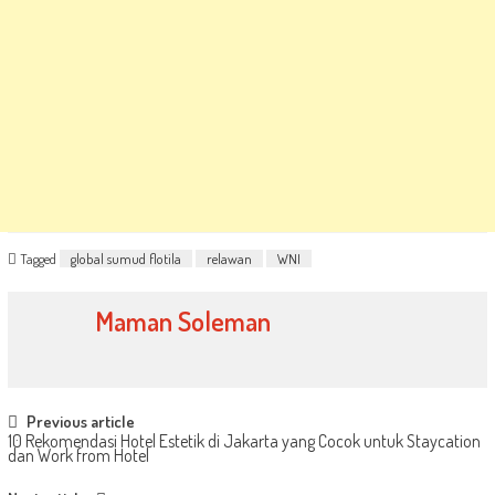
Tagged
global sumud flotila
relawan
WNI
Maman Soleman
Post
Previous article
10 Rekomendasi Hotel Estetik di Jakarta yang Cocok untuk Staycation
navigation
dan Work from Hotel