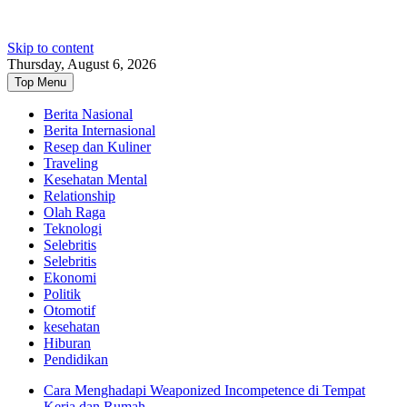
Skip to content
Thursday, August 6, 2026
Top Menu
Berita Nasional
Berita Internasional
Resep dan Kuliner
Traveling
Kesehatan Mental
Relationship
Olah Raga
Teknologi
Selebritis
Selebritis
Ekonomi
Politik
Otomotif
kesehatan
Hiburan
Pendidikan
Cara Menghadapi Weaponized Incompetence di Tempat
Kerja dan Rumah