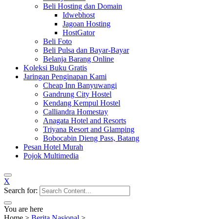
Beli Hosting dan Domain
Idwebhost
Jagoan Hosting
HostGator
Beli Foto
Beli Pulsa dan Bayar-Bayar
Belanja Barang Online
Koleksi Buku Gratis
Jaringan Penginapan Kami
Cheap Inn Banyuwangi
Gandrung City Hostel
Kendang Kempul Hostel
Calliandra Homestay
Anagata Hotel and Resorts
Triyana Resort and Glamping
Bobocabin Dieng Pass, Batang
Pesan Hotel Murah
Pojok Multimedia
X
Search for:
You are here
Home
>
Berita Nasional
>