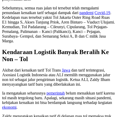
Sebelumnya, semua ruas jalan tol tersebut telah mengalami
penundaan kenaikan tarif sebagai dampak dari
pandemi
Covid-19
.
Kedelapan ruas tersebut yakni Tol Jakarta Outer Ring Road Ruas
E1 hingga S, Akses Tanjung Priok, Aren Bintaro – Viaduct Ulujami.
Kemudian, Tol Padalarang – Cileunyi, Cipularang, Tol Pejagan-
Pemalang, Palimanan – Kanci (Palikanci), Kanci – Pejagan,
Surabaya- Gempol, dan Semarang Seksi A, B dan C milik Jasa
Marga.
Kendaraan Logistik Banyak Beralih Ke
Non – Tol
Akibat dari kenaikan tarif Tol Trans
Jawa
dan tarif terintegrasi,
Asosiasi Logistik Indonesia atau ALI memilih menggunakan jalur
non tol sebagai jalur pengiriman logistik. Ketua ALI, Zaldy Ilham
menyayangkan tarif baru yang diberlakukan ini.
Ia mengatakan seharusnya
pemerintah
belum menaikkan tarif karena
tol masih tergolong baru. Apalagi, sekarang masih situasi pandemi,
kebijakan kenaikan ini bisa berdampak langsung terhadap kegiatan
ekonomi
.
Zaldy mengatakan kenaikan tarif di delapan ruas tol memaksa truk