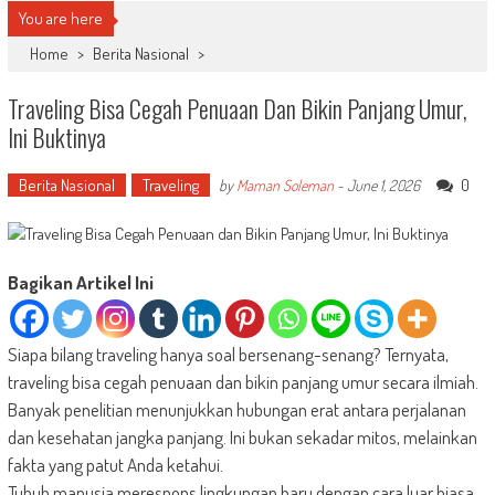
You are here
Home
>
Berita Nasional
>
Traveling Bisa Cegah Penuaan Dan Bikin Panjang Umur,
Ini Buktinya
Berita Nasional
Traveling
0
by
Maman Soleman
-
June 1, 2026
Bagikan Artikel Ini
Siapa bilang traveling hanya soal bersenang-senang? Ternyata,
traveling bisa cegah penuaan dan bikin panjang umur secara ilmiah.
Banyak penelitian menunjukkan hubungan erat antara perjalanan
dan kesehatan jangka panjang. Ini bukan sekadar mitos, melainkan
fakta yang patut Anda ketahui.
Tubuh manusia merespons lingkungan baru dengan cara luar biasa.