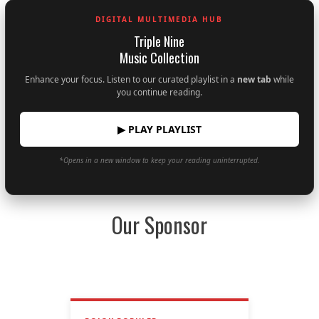
DIGITAL MULTIMEDIA HUB
Triple Nine
Music Collection
Enhance your focus. Listen to our curated playlist in a
new tab
while
you continue reading.
▶ PLAY PLAYLIST
*Opens in a new window to keep your reading uninterrupted.
Our Sponsor