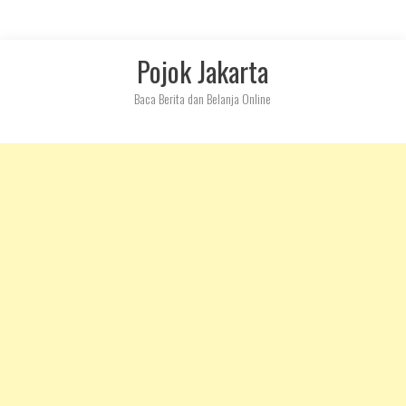
Skip
Pojok Jakarta
to
content
Baca Berita dan Belanja Online