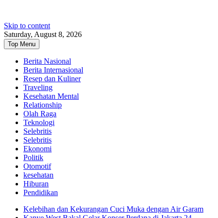
Skip to content
Saturday, August 8, 2026
Top Menu
Berita Nasional
Berita Internasional
Resep dan Kuliner
Traveling
Kesehatan Mental
Relationship
Olah Raga
Teknologi
Selebritis
Selebritis
Ekonomi
Politik
Otomotif
kesehatan
Hiburan
Pendidikan
Kelebihan dan Kekurangan Cuci Muka dengan Air Garam
Kanye West Bakal Gelar Konser Perdana di Jakarta 24