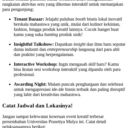
rangkaian aktivitas seru yang dikemas interaktif untuk memanjakan
para pengunjung:
Tenant Bazaar:
Jelajahi puluhan
booth
bisnis lokal inovatif
berskala mahasiswa yang unik, mulai dari kuliner kekinian,
fashion, hingga produk kreatif lainnya. Cocok banget buat
kamu yang suka
hunting
produk unik!
Insightful Talkshow:
Dapatkan
insight
dan ilmu baru seputar
dunia industri dan
entrepreneurship
langsung dari para ahli
dan praktisi yang berpengalaman.
Interactive Workshop:
Ingin mengasah
skill
baru? Kamu
bisa ikutan sesi workshop interaktif yang dipandu oleh para
profesional.
Awarding Night:
Malam puncak penghargaan dan selebrasi
untuk mengapresiasi ide-ide bisnis terbaik dan paling disruptif
yang lahir dari kreativitas mahasiswa.
Catat Jadwal dan Lokasinya!
Jangan sampai kelewatan keseruan event kreatif terbesar
persembahan Universitas Prasetiya Mulya ini. Catat detail
pelaksanaannya berikut: