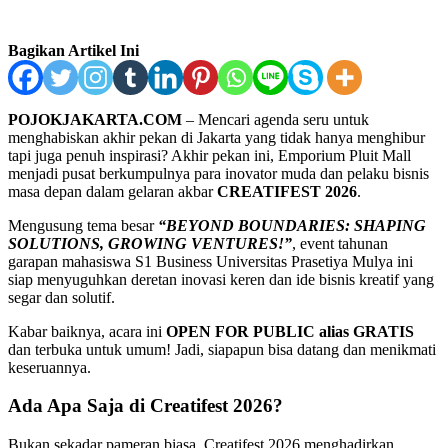
Bagikan Artikel Ini
POJOKJAKARTA.COM
– Mencari agenda seru untuk
menghabiskan akhir pekan di Jakarta yang tidak hanya menghibur
tapi juga penuh inspirasi? Akhir pekan ini, Emporium Pluit Mall
menjadi pusat berkumpulnya para inovator muda dan pelaku bisnis
masa depan dalam gelaran akbar
CREATIFEST 2026
.
Mengusung tema besar
“BEYOND BOUNDARIES: SHAPING
SOLUTIONS, GROWING VENTURES!”
, event tahunan
garapan mahasiswa S1 Business Universitas Prasetiya Mulya ini
siap menyuguhkan deretan inovasi keren dan ide bisnis kreatif yang
segar dan solutif.
Kabar baiknya, acara ini
OPEN FOR PUBLIC alias GRATIS
dan terbuka untuk umum! Jadi, siapapun bisa datang dan menikmati
keseruannya.
Ada Apa Saja di Creatifest 2026?
Bukan sekadar pameran biasa, Creatifest 2026 menghadirkan