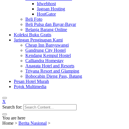
Idwebhost
Jagoan Hosting
HostGator
Beli Foto
Beli Pulsa dan Bayar-Bayar
Belanja Barang Online
Koleksi Buku Gratis
Jaringan Penginapan Kami
Cheap Inn Banyuwangi
Gandrung City Hostel
Kendang Kempul Hostel
Calliandra Homestay
Anagata Hotel and Resorts
Triyana Resort and Glamping
Bobocabin Dieng Pass, Batang
Pesan Hotel Murah
Pojok Multimedia
X
Search for:
You are here
Home
>
Berita Nasional
>