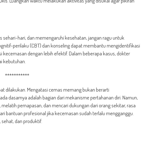
lukis. Luangkan waktu melakukan aktivitas yang disukai agar pikiran
s sehari-hari, dan memengaruhi kesehatan, jangan ragu untuk
kognitif-perilaku (CBT) dan konseling dapat membantu mengidentifikasi
si kecemasan dengan lebih efektif. Dalam beberapa kasus, dokter
i kebutuhan.
***********
pat dilakukan. Mengatasi cemas memang bukan berarti
da dasarnya adalah bagian dari mekanisme pertahanan diri. Namun,
melatih pernapasan, dan mencari dukungan dari orang sekitar, rasa
ari bantuan profesional jika kecemasan sudah terlalu mengganggu.
 sehat, dan produktif.