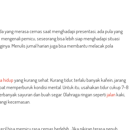
da yang merasa cemas saat menghadapi presentasi, ada pula yang
 mengenali pemicu, seseorang bisa lebih siap menghadapi situasi
ginya. Menulis jurnal harian juga bisa membantu melacak pola
a hidup
yang kurang sehat. Kurang tidur, terlalu banyak kafein, jarang
pat memperburuk kondisi mental. Untuk itu, usahakan tidur cukup 7–8
 perbanyak sayuran dan buah segar. Olahraga ringan seperti
jalan
kaki,
rangi kecemasan.
ecil bisa memicu rasa cemas berlebih. Jika pikiran terasa penuh,