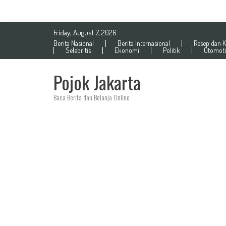
Skip
Friday, August 7, 2026
to
Berita Nasional
Berita Internasional
Resep dan K
content
Selebritis
Ekonomi
Politik
Otomoti
Pojok Jakarta
Baca Berita dan Belanja Online