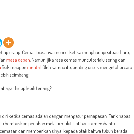
tiap orang. Cemas biasanya muncul ketika menghadapi situasi baru,
tian
masa depan
. Namun, jika rasa cemas muncul terlalu sering dan
n
fisik maupun
mental
. Oleh karena itu, penting untuk mengetahui cara
 lebih seimbang.
t agar hidup lebih tenang?
 diri ketika cemas adalah dengan mengatur pernapasan. Tarik napas
lalu hembuskan perlahan melalui mulut. Latihan ini membantu
ecemasan dan memberikan sinyal kepada otak bahwa tubuh berada