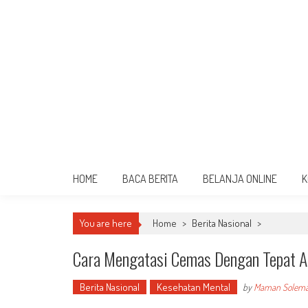
HOME
BACA BERITA
BELANJA ONLINE
K
You are here
Home
>
Berita Nasional
>
Cara Mengatasi Cemas Dengan Tepat A
Berita Nasional
Kesehatan Mental
by
Maman Solem