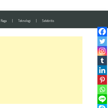
 Raga
Teknologi
Selebritis