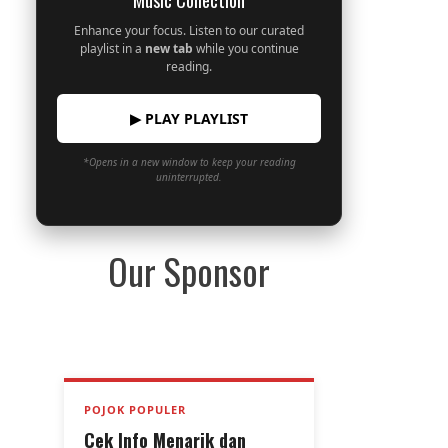
Music Collection
Enhance your focus. Listen to our curated
playlist in a
new tab
while you continue
reading.
▶ PLAY PLAYLIST
*Opens in a new window to keep your reading
uninterrupted.
Our Sponsor
POJOK POPULER
Cek Info Menarik dan