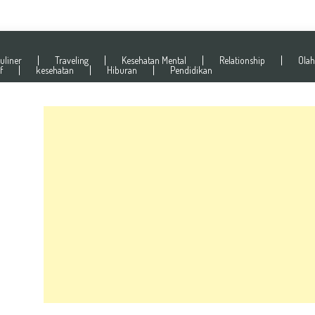
uliner
Traveling
Kesehatan Mental
Relationship
Olah
f
kesehatan
Hiburan
Pendidikan