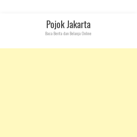
Skip
Pojok Jakarta
to
content
Baca Berita dan Belanja Online