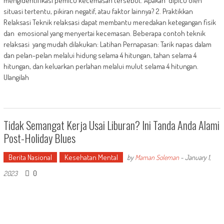
mengidentifikasi pemicu kecemasan tersebut. Apakah dipicu oleh
situasi tertentu, pikiran negatif, atau faktor lainnya? 2. Praktikkan
Relaksasi Teknik relaksasi dapat membantu meredakan ketegangan fisik
dan emosional yang menyertai kecemasan. Beberapa contoh teknik
relaksasi yang mudah dilakukan: Latihan Pernapasan: Tarik napas dalam
dan pelan-pelan melalui hidung selama 4 hitungan, tahan selama 4
hitungan, dan keluarkan perlahan melalui mulut selama 4 hitungan.
Ulangilah
Tidak Semangat Kerja Usai Liburan? Ini Tanda Anda Alami
Post-Holiday Blues
Berita Nasional
Kesehatan Mental
by
Maman Soleman
-
January 1,
0
2023