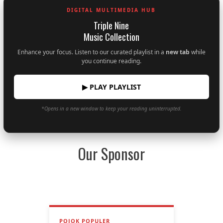
DIGITAL MULTIMEDIA HUB
Triple Nine
Music Collection
Enhance your focus. Listen to our curated playlist in a
new tab
while
you continue reading.
▶ PLAY PLAYLIST
*Opens in a new window to keep your reading uninterrupted.
Our Sponsor
POJOK POPULER