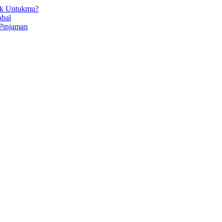
ok Untukmu?
obal
Pinjaman