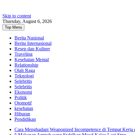
Skip to content
Thursday, August 6, 2026
Top Menu
Berita Nasional
Berita Internasional
Resep dan Kuliner
Traveling
Kesehatan Mental
Relationship
Olah Raga
Teknologi
Selebritis
Selebritis
Ekonomi
Politik
Otomotif
kesehatan
Hiburan
Pendidikan
Cara Menghadapi Weaponized Incompetence di Tempat Kerja
5 Makanan Ampuh yang Stabilkan Mood Kalau Lagi Stres