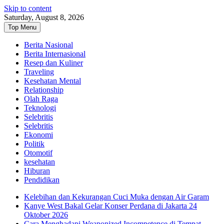
Skip to content
Saturday, August 8, 2026
Top Menu
Berita Nasional
Berita Internasional
Resep dan Kuliner
Traveling
Kesehatan Mental
Relationship
Olah Raga
Teknologi
Selebritis
Selebritis
Ekonomi
Politik
Otomotif
kesehatan
Hiburan
Pendidikan
Kelebihan dan Kekurangan Cuci Muka dengan Air Garam
Kanye West Bakal Gelar Konser Perdana di Jakarta 24
Oktober 2026
Cara Menghadapi Weaponized Incompetence di Tempat