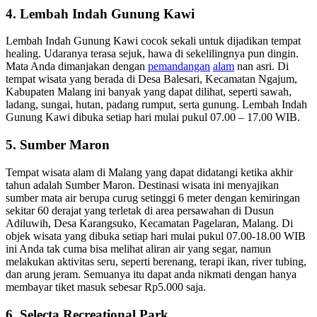
4. Lembah Indah Gunung Kawi
Lembah Indah Gunung Kawi cocok sekali untuk dijadikan tempat
healing. Udaranya terasa sejuk, hawa di sekelilingnya pun dingin.
Mata Anda dimanjakan dengan
pemandangan
alam
nan asri. Di
tempat wisata yang berada di Desa Balesari, Kecamatan Ngajum,
Kabupaten Malang ini banyak yang dapat dilihat, seperti sawah,
ladang, sungai, hutan, padang rumput, serta gunung. Lembah Indah
Gunung Kawi dibuka setiap hari mulai pukul 07.00 – 17.00 WIB.
5. Sumber Maron
Tempat wisata alam di Malang yang dapat didatangi ketika akhir
tahun adalah Sumber Maron. Destinasi wisata ini menyajikan
sumber mata air berupa curug setinggi 6 meter dengan kemiringan
sekitar 60 derajat yang terletak di area persawahan di Dusun
Adiluwih, Desa Karangsuko, Kecamatan Pagelaran, Malang. Di
objek wisata yang dibuka setiap hari mulai pukul 07.00-18.00 WIB
ini Anda tak cuma bisa melihat aliran air yang segar, namun
melakukan aktivitas seru, seperti berenang, terapi ikan, river tubing,
dan arung jeram. Semuanya itu dapat anda nikmati dengan hanya
membayar tiket masuk sebesar Rp5.000 saja.
6. Selecta Recreational Park