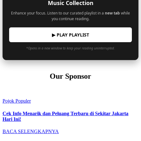
Music Collection
Enhance your focus. Listen to our curated playlist in a
new tab
while
you continue reading.
▶ PLAY PLAYLIST
*Opens in a new window to keep your reading uninterrupted.
Our Sponsor
Pojok Populer
Cek Info Menarik dan Peluang Terbaru di Sekitar Jakarta
Hari Ini!
BACA SELENGKAPNYA