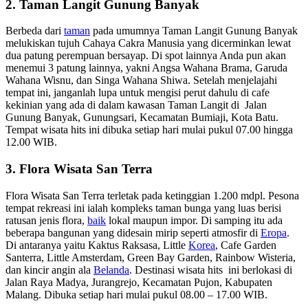
2. Taman Langit Gunung Banyak
Berbeda dari
taman
pada umumnya Taman Langit Gunung Banyak
melukiskan tujuh Cahaya Cakra Manusia yang dicerminkan lewat
dua patung perempuan bersayap. Di spot lainnya Anda pun akan
menemui 3 patung lainnya, yakni Angsa Wahana Brama, Garuda
Wahana Wisnu, dan Singa Wahana Shiwa. Setelah menjelajahi
tempat ini, janganlah lupa untuk mengisi perut dahulu di cafe
kekinian yang ada di dalam kawasan Taman Langit di Jalan
Gunung Banyak, Gunungsari, Kecamatan Bumiaji, Kota Batu.
Tempat wisata hits ini dibuka setiap hari mulai pukul 07.00 hingga
12.00 WIB.
3. Flora Wisata San Terra
Flora Wisata San Terra terletak pada ketinggian 1.200 mdpl. Pesona
tempat rekreasi ini ialah kompleks taman bunga yang luas berisi
ratusan jenis flora,
baik
lokal maupun impor. Di samping itu ada
beberapa bangunan yang didesain mirip seperti atmosfir di
Eropa
.
Di antaranya yaitu Kaktus Raksasa, Little
Korea
, Cafe Garden
Santerra, Little Amsterdam, Green Bay Garden, Rainbow Wisteria,
dan kincir angin ala
Belanda
. Destinasi wisata hits ini berlokasi di
Jalan Raya Madya, Jurangrejo, Kecamatan Pujon, Kabupaten
Malang. Dibuka setiap hari mulai pukul 08.00 – 17.00 WIB.