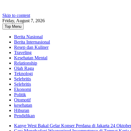
Skip to content
Friday, August 7, 2026
Top Menu
Berita Nasional
Berita Internasional
Resep dan Kuliner
Traveling
Kesehatan Mental
Relationship
Olah Raga
Teknologi
Selebritis
Selebritis
Ekonomi
Politik
Otomotif
kesehatan
Hiburan
Pendidikan
Kanye West Bakal Gelar Konser Perdana di Jakarta 24 Oktobe
Cara Menghadapi Weaponized Incompetence di Tempat Kerja