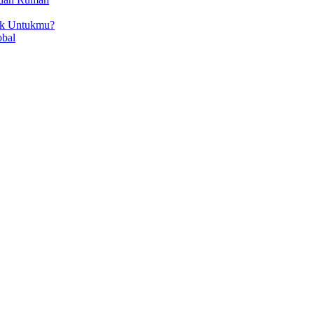
ok Untukmu?
obal