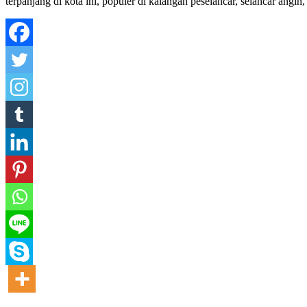
terpanjang di kota ini, populer di kalangan peselancar, selancar angin