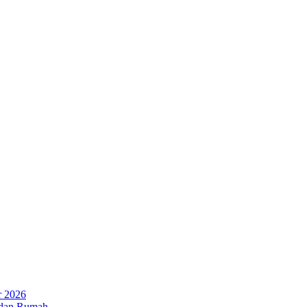
r 2026
 dan Rumah