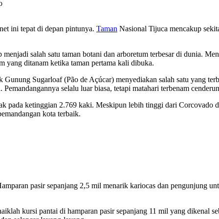
o
net ini tepat di depan pintunya.
Taman
Nasional Tijuca mencakup sekitar
 menjadi salah satu taman botani dan arboretum terbesar di dunia. Menc
m yang ditanam ketika taman pertama kali dibuka.
ak Gunung Sugarloaf (Pão de Açúcar) menyediakan salah satu yang te
emandangannya selalu luar biasa, tetapi matahari terbenam cenderun
cak pada ketinggian 2.769 kaki. Meskipun lebih tinggi dari Corcovado
pemandangan kota terbaik.
Hamparan pasir sepanjang 2,5 mil menarik kariocas dan pengunjung unt
aiklah kursi pantai di hamparan pasir sepanjang 11 mil yang dikenal seb