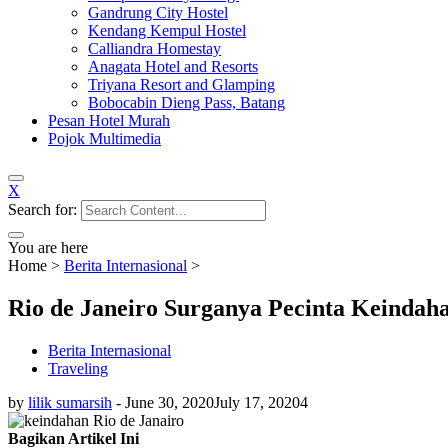
Gandrung City Hostel
Kendang Kempul Hostel
Calliandra Homestay
Anagata Hotel and Resorts
Triyana Resort and Glamping
Bobocabin Dieng Pass, Batang
Pesan Hotel Murah
Pojok Multimedia
X
Search for:
You are here
Home
>
Berita Internasional
>
Rio de Janeiro Surganya Pecinta Keindah
Berita Internasional
Traveling
by
lilik sumarsih
-
June 30, 2020
July 17, 2020
4
Bagikan Artikel Ini