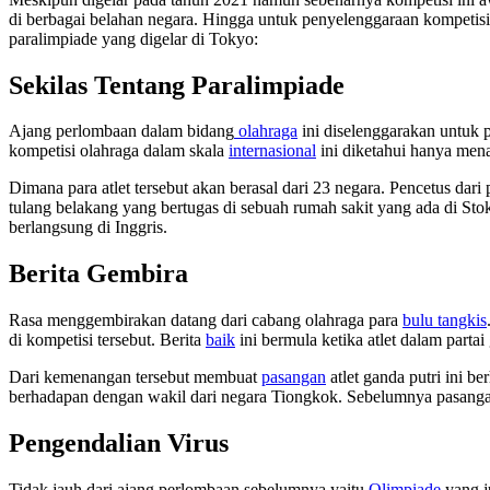
di berbagai belahan negara. Hingga untuk penyelenggaraan kompeti
paralimpiade yang digelar di Tokyo:
Sekilas Tentang Paralimpiade
Ajang perlombaan dalam bidang
olahraga
ini diselenggarakan untuk p
kompetisi olahraga dalam skala
internasional
ini diketahui hanya mena
Dimana para atlet tersebut akan berasal dari 23 negara. Pencetus dari
tulang belakang yang bertugas di sebuah rumah sakit yang ada di 
berlangsung di Inggris.
Berita Gembira
Rasa menggembirakan datang dari cabang olahraga para
bulu tangkis
di kompetisi tersebut. Berita
baik
ini bermula ketika atlet dalam part
Dari kemenangan tersebut membuat
pasangan
atlet ganda putri ini b
berhadapan dengan wakil dari negara Tiongkok. Sebelumnya pasangan
Pengendalian Virus
Tidak jauh dari ajang perlombaan sebelumnya yaitu
Olimpiade
yang j