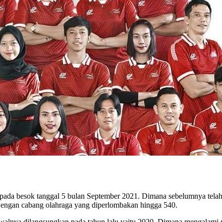
i pada besok tanggal 5 bulan September 2021. Dimana sebelumnya telah
. Dengan cabang olahraga yang diperlombakan hingga 540.
awalnya dilangsungkan pada tahun lalu yaitu 2020. Dimana mengalami