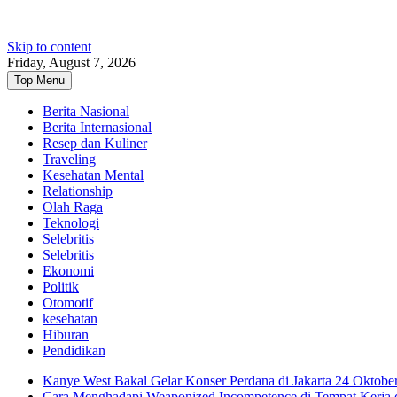
Skip to content
Friday, August 7, 2026
Top Menu
Berita Nasional
Berita Internasional
Resep dan Kuliner
Traveling
Kesehatan Mental
Relationship
Olah Raga
Teknologi
Selebritis
Selebritis
Ekonomi
Politik
Otomotif
kesehatan
Hiburan
Pendidikan
Kanye West Bakal Gelar Konser Perdana di Jakarta 24 Oktobe
Cara Menghadapi Weaponized Incompetence di Tempat Kerja