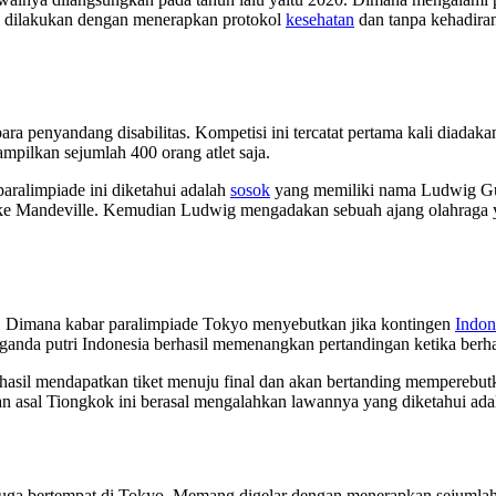
si dilakukan dengan menerapkan protokol
kesehatan
dan tanpa kehadiran
ara penyandang disabilitas. Kompetisi ini tercatat pertama kali diadak
mpilkan sejumlah 400 orang atlet saja.
 paralimpiade ini diketahui adalah
sosok
yang memiliki nama Ludwig Gut
Stoke Mandeville. Kemudian Ludwig mengadakan sebuah ajang olahraga
. Dimana kabar paralimpiade Tokyo menyebutkan jika kontingen
Indon
ai ganda putri Indonesia berhasil memenangkan pertandingan ketika ber
erhasil mendapatkan tiket menuju final dan akan bertanding memperebut
 asal Tiongkok ini berasal mengalahkan lawannya yang diketahui adal
uga bertempat di Tokyo. Memang digelar dengan menerapkan sejumla