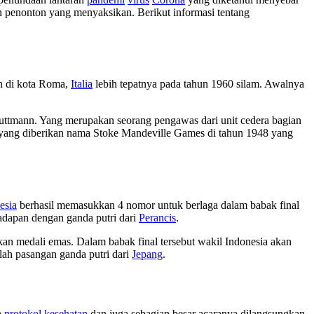
 penonton yang menyaksikan. Berikut informasi tentang
an di kota Roma,
Italia
lebih tepatnya pada tahun 1960 silam. Awalnya
tmann. Yang merupakan seorang pengawas dari unit cedera bagian
 yang diberikan nama Stoke Mandeville Games di tahun 1948 yang
esia
berhasil memasukkan 4 nomor untuk berlaga dalam babak final
hadapan dengan ganda putri dari
Perancis
.
kan medali emas. Dalam babak final tersebut wakil Indonesia akan
ah pasangan ganda putri dari
Jepang
.
h
protokol kesehatan
dan juga sebagian besar acaranya dilangsungkan