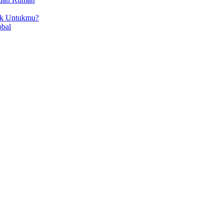
ok Untukmu?
obal