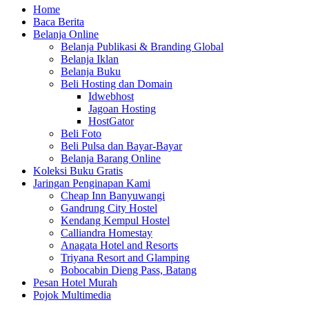
Home
Baca Berita
Belanja Online
Belanja Publikasi & Branding Global
Belanja Iklan
Belanja Buku
Beli Hosting dan Domain
Idwebhost
Jagoan Hosting
HostGator
Beli Foto
Beli Pulsa dan Bayar-Bayar
Belanja Barang Online
Koleksi Buku Gratis
Jaringan Penginapan Kami
Cheap Inn Banyuwangi
Gandrung City Hostel
Kendang Kempul Hostel
Calliandra Homestay
Anagata Hotel and Resorts
Triyana Resort and Glamping
Bobocabin Dieng Pass, Batang
Pesan Hotel Murah
Pojok Multimedia