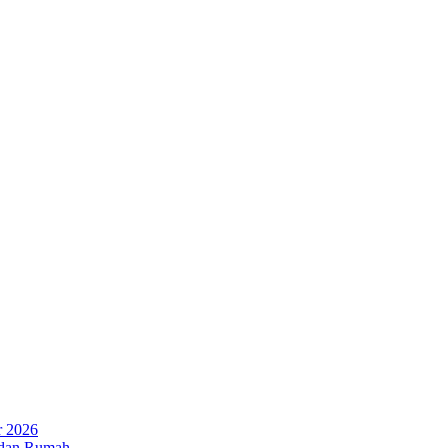
r 2026
 dan Rumah