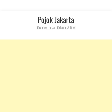
Skip
Pojok Jakarta
to
content
Baca Berita dan Belanja Online