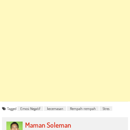
Tagged
Emosi Negatif
kecemasan
Rempah-rempah
Stres
Maman Soleman