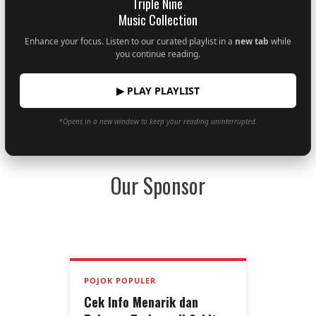
Triple Nine
Music Collection
Enhance your focus. Listen to our curated playlist in a
new tab
while
you continue reading.
▶ PLAY PLAYLIST
*Opens in a new window to keep your reading uninterrupted.
Our Sponsor
POJOK POPULER
Cek Info Menarik dan