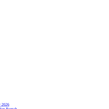
r 2026
 dan Rumah