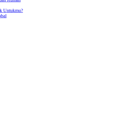
ok Untukmu?
obal