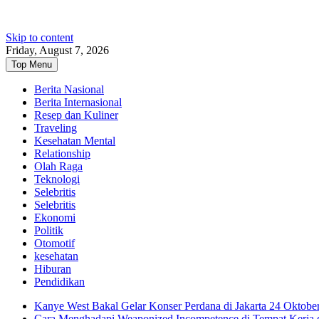
Skip to content
Friday, August 7, 2026
Top Menu
Berita Nasional
Berita Internasional
Resep dan Kuliner
Traveling
Kesehatan Mental
Relationship
Olah Raga
Teknologi
Selebritis
Selebritis
Ekonomi
Politik
Otomotif
kesehatan
Hiburan
Pendidikan
Kanye West Bakal Gelar Konser Perdana di Jakarta 24 Oktobe
Cara Menghadapi Weaponized Incompetence di Tempat Kerja