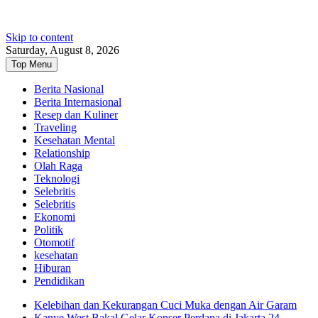
Skip to content
Saturday, August 8, 2026
Top Menu
Berita Nasional
Berita Internasional
Resep dan Kuliner
Traveling
Kesehatan Mental
Relationship
Olah Raga
Teknologi
Selebritis
Selebritis
Ekonomi
Politik
Otomotif
kesehatan
Hiburan
Pendidikan
Kelebihan dan Kekurangan Cuci Muka dengan Air Garam
Kanye West Bakal Gelar Konser Perdana di Jakarta 24