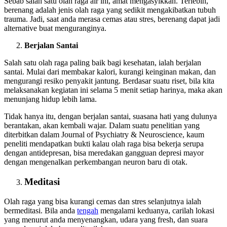
Sebab salah satu olah raga air ini, amat mengasyikkan. Terlebih,
berenang adalah jenis olah raga yang sedikit mengakibatkan tubuh
trauma. Jadi, saat anda merasa cemas atau stres, berenang dapat jadi
alternative buat menguranginya.
Berjalan Santai
Salah satu olah raga paling baik bagi kesehatan, ialah berjalan
santai. Mulai dari membakar kalori, kurangi keinginan makan, dan
mengurangi resiko penyakit jantung. Berdasar suatu riset, bila kita
melaksanakan kegiatan ini selama 5 menit setiap harinya, maka akan
menunjang hidup lebih lama.
Tidak hanya itu, dengan berjalan santai, suasana hati yang dulunya
berantakan, akan kembali wajar. Dalam suatu penelitian yang
diterbitkan dalam Journal of Psychiatry & Neuroscience, kaum
peneliti mendapatkan bukti kalau olah raga bisa bekerja serupa
dengan antidepresan, bisa meredakan gangguan depresi mayor
dengan mengenalkan perkembangan neuron baru di otak.
Meditasi
Olah raga yang bisa kurangi cemas dan stres selanjutnya ialah
bermeditasi. Bila anda
tengah
mengalami keduanya, carilah lokasi
yang menurut anda menyenangkan, udara yang fresh, dan suara