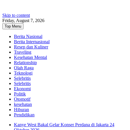
Skip to content
Friday, August 7, 2026
Top Menu
Berita Nasional
Berita Internasional
Resep dan Kuliner
Traveling
Kesehatan Mental
Relationship
Olah Raga
Teknologi
Selebritis
Selebritis
Ekonomi
Politik
Otomotif
kesehatan
Hiburan
Pendidikan
Kanye West Bakal Gelar Konser Perdana di Jakarta 24
Oktober 2026