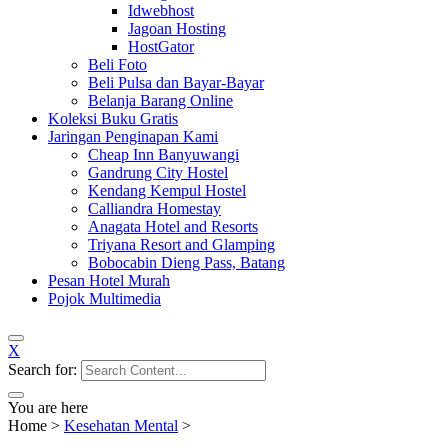
Idwebhost
Jagoan Hosting
HostGator
Beli Foto
Beli Pulsa dan Bayar-Bayar
Belanja Barang Online
Koleksi Buku Gratis
Jaringan Penginapan Kami
Cheap Inn Banyuwangi
Gandrung City Hostel
Kendang Kempul Hostel
Calliandra Homestay
Anagata Hotel and Resorts
Triyana Resort and Glamping
Bobocabin Dieng Pass, Batang
Pesan Hotel Murah
Pojok Multimedia
X
Search for:
You are here
Home
>
Kesehatan Mental
>