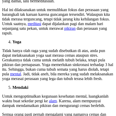
yang damai, lalu bermeditasilah.
Hal ini dilaksanakan untuk memulihkan fokus dan perasaan yang
barangkali tak karuan karena guncangan tersendiri. Walaupun kita
tidak merasa terguncang, tetapi tidak jarang kita kehilangan fokus.
Untuk saatnya,
meditasi
dapat dijalankan pagi dan malam hari
sepanjang satu pekan, untuk merawat
pikiran
dan perasaan yang
rapuh.
Yoga
Tidak hanya olah raga yang sudah disebutkan di atas, anda pun
dapat melaksanakan yoga saat merasa cemas ataupun stres.
Gerakannya tidak cuma untuk melatih tubuh belaka, tetapi pula
pikiran dan pernapasan. Yoga memerlukan sinkronasi terhadap 3 hal
itu. Sehingga, bukan cuma tubuh semata yang harus diolah, tetapi
pula
mental
. Jadi, tidak aneh, bila mereka yang sudah melaksanakan
yoga merasai perasaan yang lega dan tubuh terasa lebih fresh.
Mendaki
Untuk mengoptimalkan kegunaan kesehatan mental, luangkanlah
waktu buat sekedar pergi ke
alam
. Karena, alam mempunyai
dampak mendamaikan pikiran dan mengurangi cemas berlebih.
Semua orang pasti pernah mengalami yang namanya cemas dan