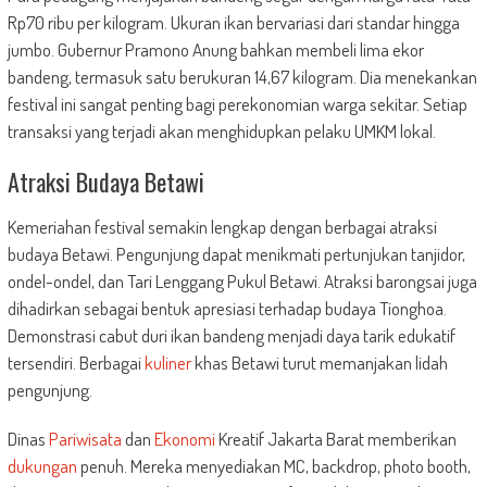
Rp70 ribu per kilogram. Ukuran ikan bervariasi dari standar hingga
jumbo. Gubernur Pramono Anung bahkan membeli lima ekor
bandeng, termasuk satu berukuran 14,67 kilogram. Dia menekankan
festival ini sangat penting bagi perekonomian warga sekitar. Setiap
transaksi yang terjadi akan menghidupkan pelaku UMKM lokal.
Atraksi Budaya Betawi
Kemeriahan festival semakin lengkap dengan berbagai atraksi
budaya Betawi. Pengunjung dapat menikmati pertunjukan tanjidor,
ondel-ondel, dan Tari Lenggang Pukul Betawi. Atraksi barongsai juga
dihadirkan sebagai bentuk apresiasi terhadap budaya Tionghoa.
Demonstrasi cabut duri ikan bandeng menjadi daya tarik edukatif
tersendiri. Berbagai
kuliner
khas Betawi turut memanjakan lidah
pengunjung.
Dinas
Pariwisata
dan
Ekonomi
Kreatif Jakarta Barat memberikan
dukungan
penuh. Mereka menyediakan MC, backdrop, photo booth,