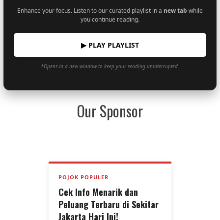
Enhance your focus. Listen to our curated playlist in a
new tab
while
you continue reading.
▶ PLAY PLAYLIST
*Opens in a new window to keep your reading uninterrupted.
Our Sponsor
POJOK POPULER
Cek Info Menarik dan
Peluang Terbaru di Sekitar
Jakarta Hari Ini!