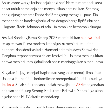
Antusiasme warga terlihat sejak pagi hari. Mereka memadati area
pasar untuk berbelanja dan menyaksikan pertunjukan. Seorang
pengunjung bernama Farida dari Srengseng mengaku puas. Dia
mendapatkan bandeng berkualitas dengan harga Rp60 ribu per
kilogram. Tradisi tahunan ini selalu ia ramaikan bersama keluarga.
Festival Bandeng Rawa Belong 2026 membuktikan
budaya lokal
tetap relevan. Di era modern, tradisi justru menjadi kekuatan
ekonomi dan identitas kota. Harmoni antara budaya Betawi dan
Tionghoa terpancar nyata dalam festival ini. Jakarta menunjukkan
bahwa menjadi kota global tidak harus meninggalkan akar budaya.
Kegiatan ini juga menjadi bagian dari rangkaian menuju lima abad
Jakarta. Pemerintah berkomitmen memperkuat identitas budaya
ibu kota
. Salah satu rencana adalah mewajibkan
ASN
mengenakan
pakaian adat Ujung Serong. Haul ulama Betawi di Monas juga akan
digelar pada HUT Jakarta mendatang.
Kawasan Rawa Belong sejak lama dikenal sebagai sentra bandeng