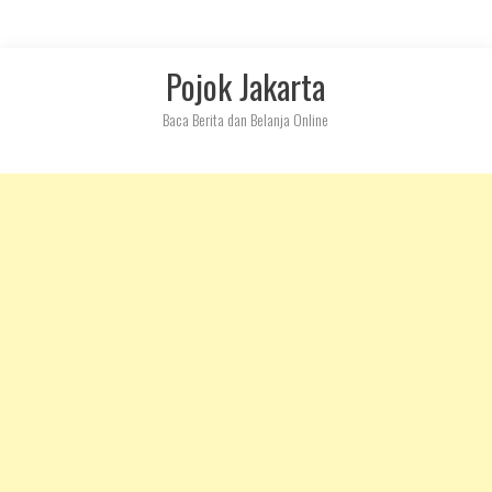
Skip
Pojok Jakarta
to
content
Baca Berita dan Belanja Online