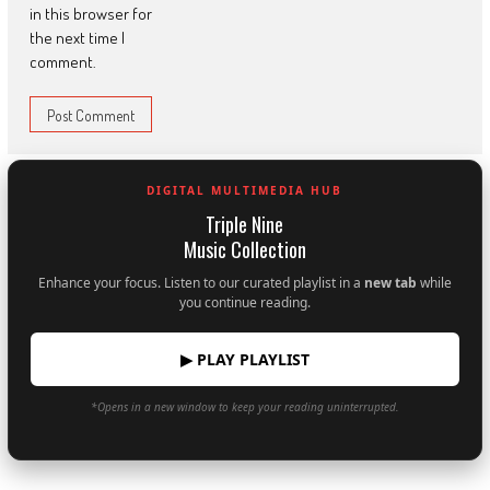
in this browser for
the next time I
comment.
DIGITAL MULTIMEDIA HUB
Triple Nine
Music Collection
Enhance your focus. Listen to our curated playlist in a
new tab
while
you continue reading.
▶ PLAY PLAYLIST
*Opens in a new window to keep your reading uninterrupted.