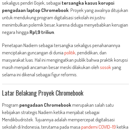
sekaligus pendiri Gojek, sebagai
tersangka kasus korupsi
pengadaan laptop Chromebook
. Proyek yang awalnya ditujukan
untuk mendukung program digitalisasi sekolah ini justru
menimbulkan polemik besar, karena diduga menyebabkan kerugian
negara hingga
Rp1,9 triliun
.
Penetapan Nadiem sebagai tersangka sekaligus penahanannya
menciptakan guncangan di dunia
politik
, pendidikan, dan
masyarakat luas. Hal ini mengingatkan publik bahwa praktik korupsi
masih menjadi ancaman besar meski dilakukan oleh
sosok
yang
selama ini dikenal sebagai figur reformis.
Latar Belakang Proyek Chromebook
Program
pengadaan Chromebook
merupakan salah satu
kebijakan strategis Nadiem ketika menjabat sebagai
Mendikbudristek. Tujuannya adalah mempercepat digitalisasi
sekolah di Indonesia, terutama pada masa
pandemi
COVID-19
ketika