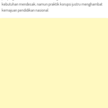
kebutuhan mendesak, namun praktik korupsi justru menghambat
kemajuan pendidikan nasional.