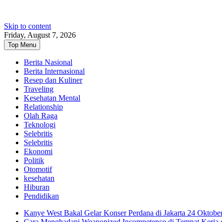
Skip to content
Friday, August 7, 2026
Top Menu
Berita Nasional
Berita Internasional
Resep dan Kuliner
Traveling
Kesehatan Mental
Relationship
Olah Raga
Teknologi
Selebritis
Selebritis
Ekonomi
Politik
Otomotif
kesehatan
Hiburan
Pendidikan
Kanye West Bakal Gelar Konser Perdana di Jakarta 24 Oktobe
Cara Menghadapi Weaponized Incompetence di Tempat Kerja