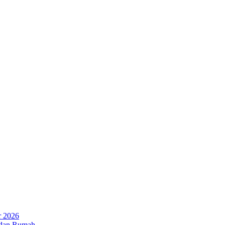
r 2026
 dan Rumah