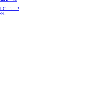
ok Untukmu?
obal