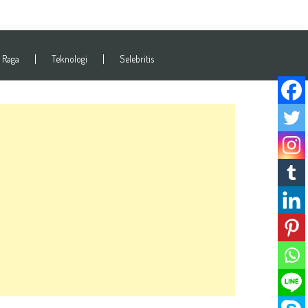
 Raga
Teknologi
Selebritis