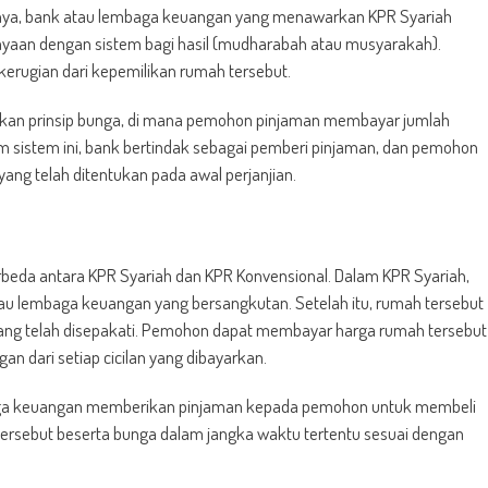
ntinya, bank atau lembaga keuangan yang menawarkan KPR Syariah
aan dengan sistem bagi hasil (mudharabah atau musyarakah).
erugian dari kepemilikan rumah tersebut.
arkan prinsip bunga, di mana pemohon pinjaman membayar jumlah
m sistem ini, bank bertindak sebagai pemberi pinjaman, dan pemohon
ng telah ditentukan pada awal perjanjian.
rbeda antara KPR Syariah dan KPR Konvensional. Dalam KPR Syariah,
tau lembaga keuangan yang bersangkutan. Setelah itu, rumah tersebut
ang telah disepakati. Pemohon dapat membayar harga rumah tersebut
n dari setiap cicilan yang dibayarkan.
embaga keuangan memberikan pinjaman kepada pemohon untuk membeli
rsebut beserta bunga dalam jangka waktu tertentu sesuai dengan