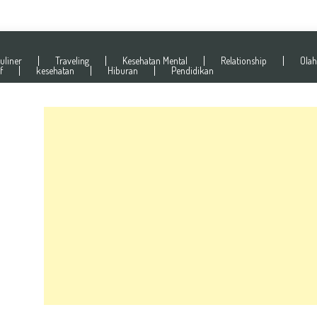
uliner
Traveling
Kesehatan Mental
Relationship
Olah
f
kesehatan
Hiburan
Pendidikan