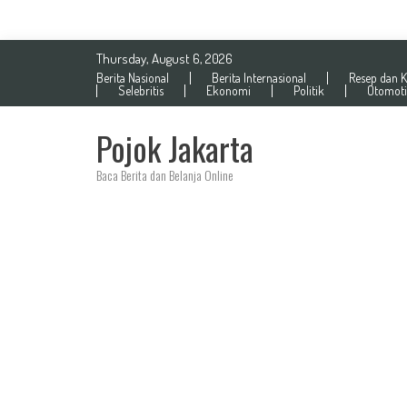
Skip
Thursday, August 6, 2026
to
Berita Nasional
Berita Internasional
Resep dan K
content
Selebritis
Ekonomi
Politik
Otomoti
Pojok Jakarta
Baca Berita dan Belanja Online