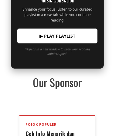
Music Collection
Enhance your focus. Listen to our curated
playlist in a
new tab
while you continue
reading.
▶ PLAY PLAYLIST
*Opens in a new window to keep your reading
uninterrupted.
Our Sponsor
POJOK POPULER
Cek Info Menarik dan