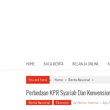
HOME
BACA BERITA
BELANJA ONLINE
K
You are here
Home
>
Berita Nasional
>
Perbedaan KPR Syariah Dan Konvensiona
Berita Nasional
Ekonomi
by
Maman Soleman
-
July 2