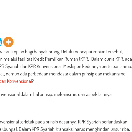
akan impian bagi banyak orang. Untuk mencapai impian tersebut,
melalui fasilitas Kredit Pemilikan Rumah (KPR). Dalam dunia KPR, ada
KPR Syariah dan KPR Konvensional. Meskipun keduanya bertujuan sama,
akat, namun ada perbedaan mendasar dalam prinsip dan mekanisme
dan Konvensional
?
onvensional dalam hal prinsip, mekanisme, dan aspek lainnya.
ensional terletak pada prinsip dasarnya. KPR Syariah berlandaskan
 (bunga). Dalam KPR Syariah, transaksi harus menghindari unsur riba,