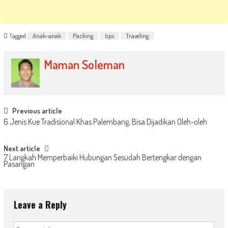
Tagged
Anak-anak
Packing
tips
Traveling
Maman Soleman
Post
Previous article
6 Jenis Kue Tradisional Khas Palembang, Bisa Dijadikan Oleh-oleh
navigation
Next article
7 Langkah Memperbaiki Hubungan Sesudah Bertengkar dengan
Pasangan
Leave a Reply