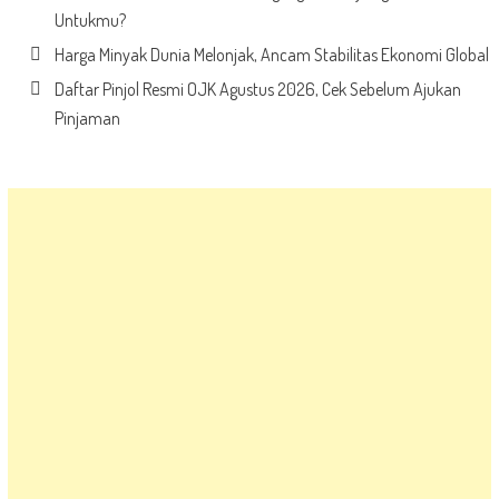
Untukmu?
Harga Minyak Dunia Melonjak, Ancam Stabilitas Ekonomi Global
Daftar Pinjol Resmi OJK Agustus 2026, Cek Sebelum Ajukan
Pinjaman