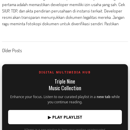
pertama adalah memastikan developer memiliki izin usaha yang sah. Cek
SIUP, TDP, dan akta pendirian perusahaan di instansi terkait. Developer
resmi akan transparan menunjukkan dokumen legalitas mereka. Jangan
ragu meminta fotokopi dokumen untuk diverifikasi sendiri. Pastikan
Posts
Older Posts
navigation
DIGITAL MULTIMEDIA HUB
Triple Nine
Music Collection
Enhance your focus. Listen to our curated playlist in a
new tab
while
you continue reading.
▶ PLAY PLAYLIST
*Opens in a new window to keep your reading uninterrupted.