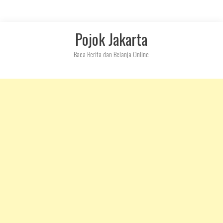
Skip
Pojok Jakarta
to
content
Baca Berita dan Belanja Online