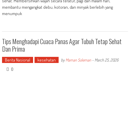
sehat. Membersihkan wajah secara teratur, pagi dan malam hari,
membantu mengangkat debu, kotoran, dan minyak berlebih yang
menumpuk
Tips Menghadapi Cuaca Panas Agar Tubuh Tetap Sehat
Dan Prima
Berita Nasional
kesehatan
by
Maman Soleman
-
March 25, 2026
0