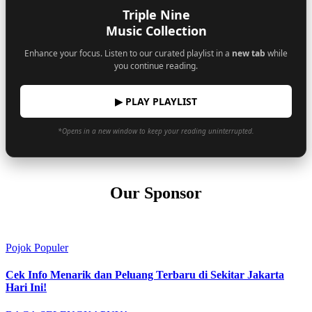
Triple Nine
Music Collection
Enhance your focus. Listen to our curated playlist in a
new tab
while
you continue reading.
▶ PLAY PLAYLIST
*Opens in a new window to keep your reading uninterrupted.
Our Sponsor
Pojok Populer
Cek Info Menarik dan Peluang Terbaru di Sekitar Jakarta
Hari Ini!