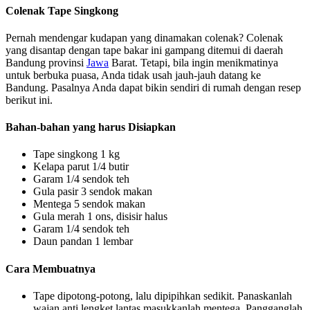
Colenak Tape Singkong
Pernah mendengar kudapan yang dinamakan colenak? Colenak
yang disantap dengan tape bakar ini gampang ditemui di daerah
Bandung provinsi
Jawa
Barat. Tetapi, bila ingin menikmatinya
untuk berbuka puasa, Anda tidak usah jauh-jauh datang ke
Bandung. Pasalnya Anda dapat bikin sendiri di rumah dengan resep
berikut ini.
Bahan-bahan yang harus Disiapkan
Tape singkong 1 kg
Kelapa parut 1/4 butir
Garam 1/4 sendok teh
Gula pasir 3 sendok makan
Mentega 5 sendok makan
Gula merah 1 ons, disisir halus
Garam 1/4 sendok teh
Daun pandan 1 lembar
Cara Membuatnya
Tape dipotong-potong, lalu dipipihkan sedikit. Panaskanlah
wajan anti lengket lantas masukkanlah mentega. Pangganglah