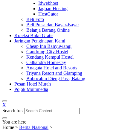
Idwebhost
Jagoan Hosting
HostGator
Beli Foto
Beli Pulsa dan Bayar-Bayar
Belanja Barang Online
Koleksi Buku Gratis
Jaringan Penginapan Kami
Cheap Inn Banyuwangi
Gandrung City Hostel
Kendang Kempul Hostel
Calliandra Homestay
Anagata Hotel and Resorts
Triyana Resort and Glamping
Bobocabin Dieng Pass, Batang
Pesan Hotel Murah
Pojok Multimedia
X
Search for:
You are here
Home
>
Berita Nasional
>