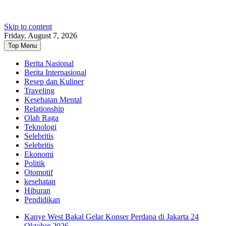
Skip to content
Friday, August 7, 2026
Top Menu
Berita Nasional
Berita Internasional
Resep dan Kuliner
Traveling
Kesehatan Mental
Relationship
Olah Raga
Teknologi
Selebritis
Selebritis
Ekonomi
Politik
Otomotif
kesehatan
Hiburan
Pendidikan
Kanye West Bakal Gelar Konser Perdana di Jakarta 24
Oktober 2026