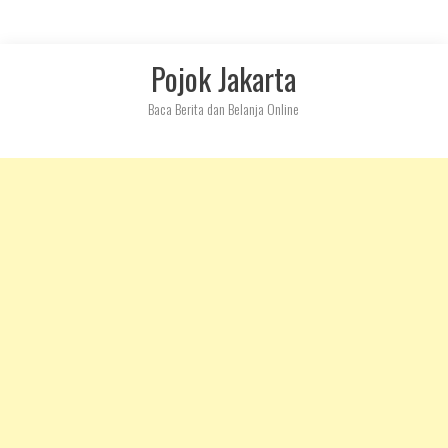
Skip
Pojok Jakarta
to
content
Baca Berita dan Belanja Online