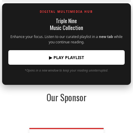
DIGITAL MULTIMEDIA HUB
Triple Nine
Music Collection
Enhance your focus. Listen to our curated playlist in a
new tab
while
you continue reading.
▶ PLAY PLAYLIST
*Opens in a new window to keep your reading uninterrupted.
Our Sponsor