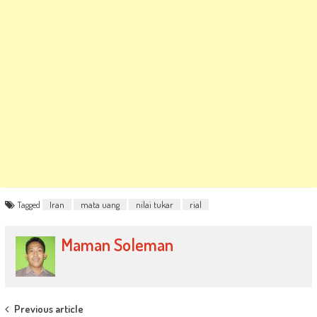
Tagged
Iran
mata uang
nilai tukar
rial
Maman Soleman
Post
Previous article