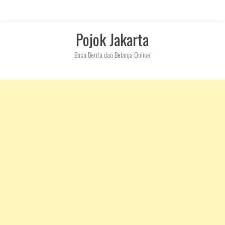
Skip
Pojok Jakarta
to
content
Baca Berita dan Belanja Online