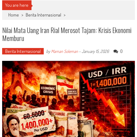
You are here
Home
>
Berita Internasional
>
Nilai Mata Uang Iran Rial Merosot Tajam: Krisis Ekonomi
Memburu
Berita Internasional
0
by
Maman Soleman
-
January 15, 2026