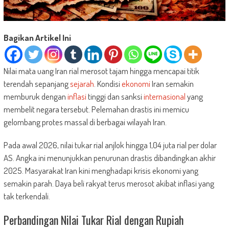
Bagikan Artikel Ini
Nilai mata uang Iran rial merosot tajam hingga mencapai titik
terendah sepanjang
sejarah
. Kondisi
ekonomi
Iran semakin
memburuk dengan
inflasi
tinggi dan sanksi
internasional
yang
membelit negara tersebut. Pelemahan drastis ini memicu
gelombang protes massal di berbagai wilayah Iran.
Pada awal 2026, nilai tukar rial anjlok hingga 1,04 juta rial per dolar
AS. Angka ini menunjukkan penurunan drastis dibandingkan akhir
2025. Masyarakat Iran kini menghadapi krisis ekonomi yang
semakin parah. Daya beli rakyat terus merosot akibat inflasi yang
tak terkendali.
Perbandingan Nilai Tukar Rial dengan Rupiah