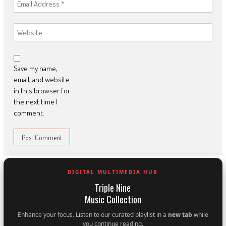
Save my name,
email, and website
in this browser for
the next time I
comment.
DIGITAL MULTIMEDIA HUB
Triple Nine
Music Collection
Enhance your focus. Listen to our curated playlist in a
new tab
while
you continue reading.