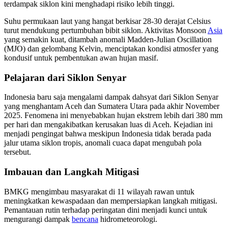
terdampak siklon kini menghadapi risiko lebih tinggi.
Suhu permukaan laut yang hangat berkisar 28-30 derajat Celsius
turut mendukung pertumbuhan bibit siklon. Aktivitas Monsoon
Asia
yang semakin kuat, ditambah anomali Madden-Julian Oscillation
(MJO) dan gelombang Kelvin, menciptakan kondisi atmosfer yang
kondusif untuk pembentukan awan hujan masif.
Pelajaran dari Siklon Senyar
Indonesia baru saja mengalami dampak dahsyat dari Siklon Senyar
yang menghantam Aceh dan Sumatera Utara pada akhir November
2025. Fenomena ini menyebabkan hujan ekstrem lebih dari 380 mm
per hari dan mengakibatkan kerusakan luas di Aceh. Kejadian ini
menjadi pengingat bahwa meskipun Indonesia tidak berada pada
jalur utama siklon tropis, anomali cuaca dapat mengubah pola
tersebut.
Imbauan dan Langkah Mitigasi
BMKG mengimbau masyarakat di 11 wilayah rawan untuk
meningkatkan kewaspadaan dan mempersiapkan langkah mitigasi.
Pemantauan rutin terhadap peringatan dini menjadi kunci untuk
mengurangi dampak
bencana
hidrometeorologi.