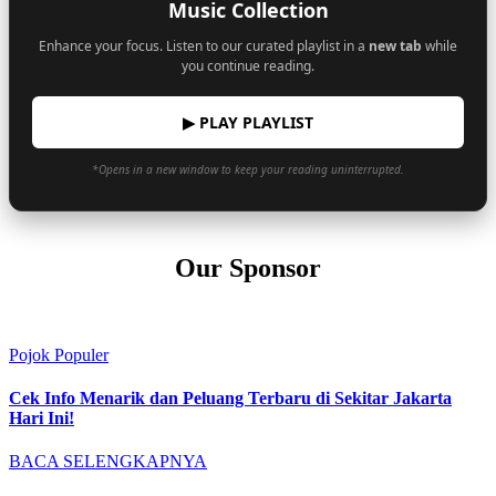
Music Collection
Enhance your focus. Listen to our curated playlist in a
new tab
while
you continue reading.
▶ PLAY PLAYLIST
*Opens in a new window to keep your reading uninterrupted.
Our Sponsor
Pojok Populer
Cek Info Menarik dan Peluang Terbaru di Sekitar Jakarta
Hari Ini!
BACA SELENGKAPNYA