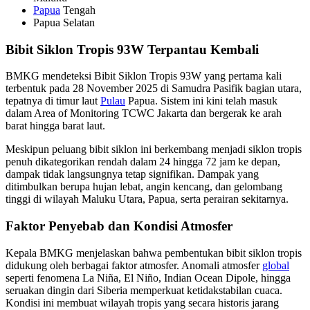
Papua
Tengah
Papua Selatan
Bibit Siklon Tropis 93W Terpantau Kembali
BMKG mendeteksi Bibit Siklon Tropis 93W yang pertama kali
terbentuk pada 28 November 2025 di Samudra Pasifik bagian utara,
tepatnya di timur laut
Pulau
Papua. Sistem ini kini telah masuk
dalam Area of Monitoring TCWC Jakarta dan bergerak ke arah
barat hingga barat laut.
Meskipun peluang bibit siklon ini berkembang menjadi siklon tropis
penuh dikategorikan rendah dalam 24 hingga 72 jam ke depan,
dampak tidak langsungnya tetap signifikan. Dampak yang
ditimbulkan berupa hujan lebat, angin kencang, dan gelombang
tinggi di wilayah Maluku Utara, Papua, serta perairan sekitarnya.
Faktor Penyebab dan Kondisi Atmosfer
Kepala BMKG menjelaskan bahwa pembentukan bibit siklon tropis
didukung oleh berbagai faktor atmosfer. Anomali atmosfer
global
seperti fenomena La Niña, El Niño, Indian Ocean Dipole, hingga
seruakan dingin dari Siberia memperkuat ketidakstabilan cuaca.
Kondisi ini membuat wilayah tropis yang secara historis jarang