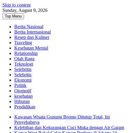
Skip to content
Sunday, August 9, 2026
Top Menu
Berita Nasional
Berita Internasional
Resep dan Kuliner
Traveling
Kesehatan Mental
Relationship
Olah Raga
Teknologi
Selebritis
Selebritis
Ekonomi
Politik
Otomotif
kesehatan
Hiburan
Pendidikan
Kawasan Wisata Gunung Bromo Ditutup Total, Ini
Penyebabnya
Kelebihan dan Kekurangan Cuci Muka dengan Air Garam
Kanye West Bakal Gelar Konser Perdana di Jakarta 24