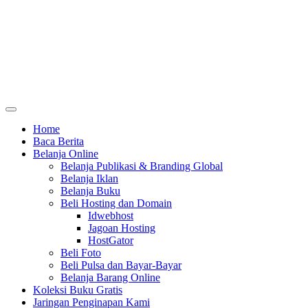
Home
Baca Berita
Belanja Online
Belanja Publikasi & Branding Global
Belanja Iklan
Belanja Buku
Beli Hosting dan Domain
Idwebhost
Jagoan Hosting
HostGator
Beli Foto
Beli Pulsa dan Bayar-Bayar
Belanja Barang Online
Koleksi Buku Gratis
Jaringan Penginapan Kami