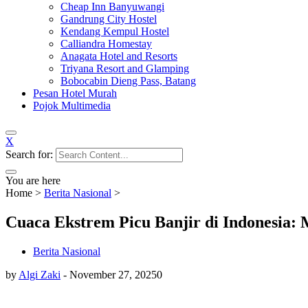
Cheap Inn Banyuwangi
Gandrung City Hostel
Kendang Kempul Hostel
Calliandra Homestay
Anagata Hotel and Resorts
Triyana Resort and Glamping
Bobocabin Dieng Pass, Batang
Pesan Hotel Murah
Pojok Multimedia
X
Search for:
You are here
Home
>
Berita Nasional
>
Cuaca Ekstrem Picu Banjir di Indonesia:
Berita Nasional
by
Algi Zaki
-
November 27, 2025
0