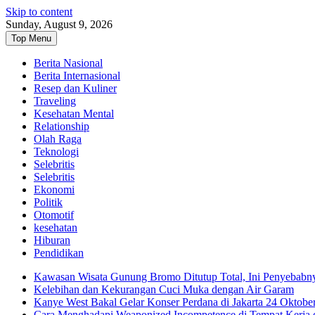
Skip to content
Sunday, August 9, 2026
Top Menu
Berita Nasional
Berita Internasional
Resep dan Kuliner
Traveling
Kesehatan Mental
Relationship
Olah Raga
Teknologi
Selebritis
Selebritis
Ekonomi
Politik
Otomotif
kesehatan
Hiburan
Pendidikan
Kawasan Wisata Gunung Bromo Ditutup Total, Ini Penyebabn
Kelebihan dan Kekurangan Cuci Muka dengan Air Garam
Kanye West Bakal Gelar Konser Perdana di Jakarta 24 Oktobe
Cara Menghadapi Weaponized Incompetence di Tempat Kerja