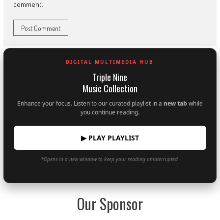
comment.
DIGITAL MULTIMEDIA HUB
Triple Nine
Music Collection
Enhance your focus. Listen to our curated playlist in a
new tab
while
you continue reading.
▶ PLAY PLAYLIST
*Opens in a new window to keep your reading uninterrupted.
Our Sponsor