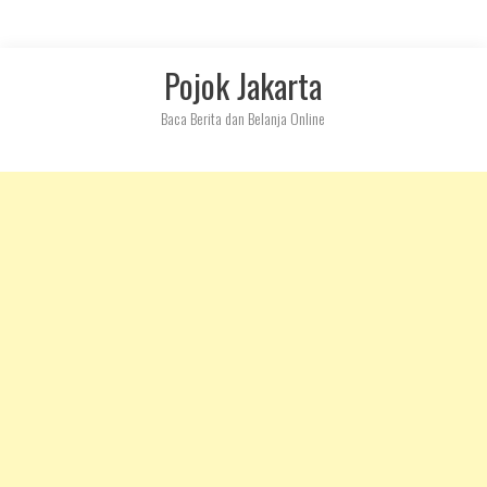
Skip
Pojok Jakarta
to
content
Baca Berita dan Belanja Online