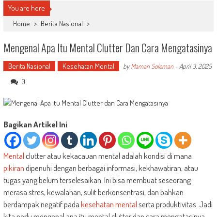
You are here
Home
>
Berita Nasional
>
Mengenal Apa Itu Mental Clutter Dan Cara Mengatasinya
Berita Nasional
Kesehatan Mental
by
Maman Soleman
-
April 3, 2025
0
Bagikan Artikel Ini
Mental
clutter atau kekacauan mental adalah kondisi di mana
pikiran
dipenuhi dengan berbagai informasi, kekhawatiran, atau
tugas yang belum terselesaikan. Ini bisa membuat seseorang
merasa stres, kewalahan, sulit berkonsentrasi, dan bahkan
berdampak negatif pada
kesehatan mental
serta produktivitas. Jadi
kita perlu mengenal apa itu mental clutter dan cara mengatasinya.