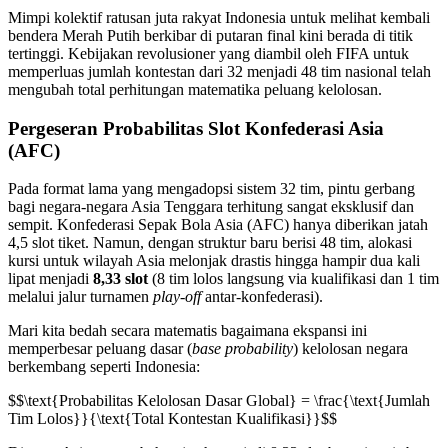
Mimpi kolektif ratusan juta rakyat Indonesia untuk melihat kembali
bendera Merah Putih berkibar di putaran final kini berada di titik
tertinggi. Kebijakan revolusioner yang diambil oleh FIFA untuk
memperluas jumlah kontestan dari 32 menjadi 48 tim nasional telah
mengubah total perhitungan matematika peluang kelolosan.
Pergeseran Probabilitas Slot Konfederasi Asia
(AFC)
Pada format lama yang mengadopsi sistem 32 tim, pintu gerbang
bagi negara-negara Asia Tenggara terhitung sangat eksklusif dan
sempit. Konfederasi Sepak Bola Asia (AFC) hanya diberikan jatah
4,5 slot tiket. Namun, dengan struktur baru berisi 48 tim, alokasi
kursi untuk wilayah Asia melonjak drastis hingga hampir dua kali
lipat menjadi
8,33 slot
(8 tim lolos langsung via kualifikasi dan 1 tim
melalui jalur turnamen
play-off
antar-konfederasi).
Mari kita bedah secara matematis bagaimana ekspansi ini
memperbesar peluang dasar (
base probability
) kelolosan negara
berkembang seperti Indonesia:
$$\text{Probabilitas Kelolosan Dasar Global} = \frac{\text{Jumlah
Tim Lolos}}{\text{Total Kontestan Kualifikasi}}$$