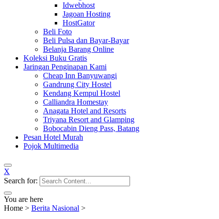
Idwebhost
Jagoan Hosting
HostGator
Beli Foto
Beli Pulsa dan Bayar-Bayar
Belanja Barang Online
Koleksi Buku Gratis
Jaringan Penginapan Kami
Cheap Inn Banyuwangi
Gandrung City Hostel
Kendang Kempul Hostel
Calliandra Homestay
Anagata Hotel and Resorts
Triyana Resort and Glamping
Bobocabin Dieng Pass, Batang
Pesan Hotel Murah
Pojok Multimedia
X
Search for:
You are here
Home
>
Berita Nasional
>