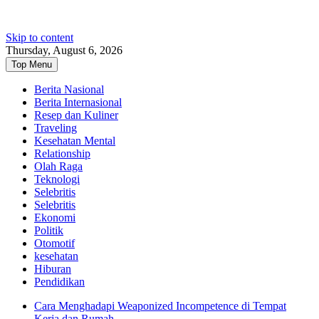
Skip to content
Thursday, August 6, 2026
Top Menu
Berita Nasional
Berita Internasional
Resep dan Kuliner
Traveling
Kesehatan Mental
Relationship
Olah Raga
Teknologi
Selebritis
Selebritis
Ekonomi
Politik
Otomotif
kesehatan
Hiburan
Pendidikan
Cara Menghadapi Weaponized Incompetence di Tempat
Kerja dan Rumah