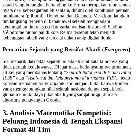
skuad yang berangkat bertanding ke Eropa merupakan representasi
nyata dari keberagaman Nusantara, dihuni oleh kombinasi pemain
bumiputera (pribumi), Tionghoa, dan Belanda. Meskipun langkah
tim langsung terhenti di babak awal setelah menghadapi
ketangguhan tim raksasa Hungaria, warisan historis di Stadion
Vélodrome municipal di kota Reims tersebut tetap menjadi
kebanggaan abadi yang tercatat dalam arsip digital dunia.
Pencarian Sejarah yang Bersifat Abadi (
Evergreen
)
Sisi menarik dari fakta sejarah ini adalah sifat kata kuncinya yang
tidak pernah kedaluwarsa. Di luar masa berlangsungnya turnamen,
artikel yang membahas tentang
“Sejarah Indonesia di Piala Dunia
1938”
atau
“Asal-usul tim Asia pertama di turnamen FIFA”
tetap
konstan memanen trafik organik. Ini menjadi bukti bahwa konten
yang menggabungkan nilai sejarah nasional dengan sepak bola
global memiliki daya pikat abadi yang sangat tinggi di mata
algoritma penayangan Google.
3. Analisis Matematika Kompetisi:
Peluang Indonesia di Tengah Ekspansi
Format 48 Tim