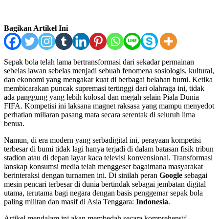
Bagikan Artikel Ini
Sepak bola telah lama bertransformasi dari sekadar permainan
sebelas lawan sebelas menjadi sebuah fenomena sosiologis, kultural,
dan ekonomi yang mengakar kuat di berbagai belahan bumi. Ketika
membicarakan puncak supremasi tertinggi dari olahraga ini, tidak
ada panggung yang lebih kolosal dan megah selain Piala Dunia
FIFA. Kompetisi ini laksana magnet raksasa yang mampu menyedot
perhatian miliaran pasang mata secara serentak di seluruh lima
benua.
Namun, di era modern yang serbadigital ini, perayaan kompetisi
terbesar di bumi tidak lagi hanya terjadi di dalam batasan fisik tribun
stadion atau di depan layar kaca televisi konvensional. Transformasi
lanskap konsumsi media telah menggeser bagaimana masyarakat
berinteraksi dengan turnamen ini. Di sinilah peran
Google
sebagai
mesin pencari terbesar di dunia bertindak sebagai jembatan digital
utama, terutama bagi negara dengan basis penggemar sepak bola
paling militan dan masif di Asia Tenggara:
Indonesia
.
Artikel mendalam ini akan membedah secara komprehensif