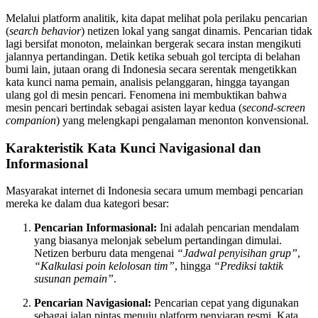
Melalui platform analitik, kita dapat melihat pola perilaku pencarian
(
search behavior
) netizen lokal yang sangat dinamis. Pencarian tidak
lagi bersifat monoton, melainkan bergerak secara instan mengikuti
jalannya pertandingan. Detik ketika sebuah gol tercipta di belahan
bumi lain, jutaan orang di Indonesia secara serentak mengetikkan
kata kunci nama pemain, analisis pelanggaran, hingga tayangan
ulang gol di mesin pencari. Fenomena ini membuktikan bahwa
mesin pencari bertindak sebagai asisten layar kedua (
second-screen
companion
) yang melengkapi pengalaman menonton konvensional.
Karakteristik Kata Kunci Navigasional dan
Informasional
Masyarakat internet di Indonesia secara umum membagi pencarian
mereka ke dalam dua kategori besar:
Pencarian Informasional:
Ini adalah pencarian mendalam
yang biasanya melonjak sebelum pertandingan dimulai.
Netizen berburu data mengenai
“Jadwal penyisihan grup”
,
“Kalkulasi poin kelolosan tim”
, hingga
“Prediksi taktik
susunan pemain”
.
Pencarian Navigasional:
Pencarian cepat yang digunakan
sebagai jalan pintas menuju platform penyiaran resmi. Kata