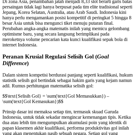
Di zona Asia, penambahan jatah menjadi 8,33 slot berarti garis batas
persaingan tidak lagi hanya berpusat pada tim elite tradisional seperti
Jepang, Korea Selatan, Australia, atau Arab Saudi. Indonesia kini
hanya perlu mengamankan posisi kompetitif di peringkat 5 hingga 8
besar Asia untuk bisa mengunci tiket menuju putaran final.
Perubahan angka-angka matematis inilah yang memicu gelombang
optimisme baru, yang secara langsung berimplikasi pada
meroketnya volume pencarian kata kunci kualifikasi sepak bola di
internet Indonesia.
Peranan Krusial Regulasi Selisih Gol (
Goal
Difference
)
Dalam sistem kompetisi berdurasi panjang seperti kualifikasi, hukum
statistik selisih gol bertindak sebagai hakim garis yang kejam namun
adil. Rumus perhitungan matematika selisih gol:
$$\text{Selisih Gol} = \sum(\text{Gol Memasukkan}) –
\sum(\text{Gol Kemasukan})$$
Prinsip dasar ini memaksa setiap tim, termasuk skuad Garuda
Indonesia, untuk tidak sekadar mengincar kemenangan tipis. Ketika
dua atau lebih tim mengumpulkan akumulasi poin yang identik di
papan klasemen akhir kualifikasi, performa produktivitas gol inilah
yang akan menentukan nasib sebuah negara. Setiap gol yang