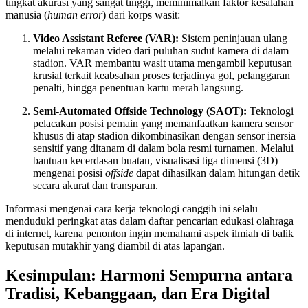
tingkat akurasi yang sangat tinggi, meminimalkan faktor kesalahan
manusia (
human error
) dari korps wasit:
Video Assistant Referee (VAR):
Sistem peninjauan ulang
melalui rekaman video dari puluhan sudut kamera di dalam
stadion. VAR membantu wasit utama mengambil keputusan
krusial terkait keabsahan proses terjadinya gol, pelanggaran
penalti, hingga penentuan kartu merah langsung.
Semi-Automated Offside Technology (SAOT):
Teknologi
pelacakan posisi pemain yang memanfaatkan kamera sensor
khusus di atap stadion dikombinasikan dengan sensor inersia
sensitif yang ditanam di dalam bola resmi turnamen. Melalui
bantuan kecerdasan buatan, visualisasi tiga dimensi (3D)
mengenai posisi
offside
dapat dihasilkan dalam hitungan detik
secara akurat dan transparan.
Informasi mengenai cara kerja teknologi canggih ini selalu
menduduki peringkat atas dalam daftar pencarian edukasi olahraga
di internet, karena penonton ingin memahami aspek ilmiah di balik
keputusan mutakhir yang diambil di atas lapangan.
Kesimpulan: Harmoni Sempurna antara
Tradisi, Kebanggaan, dan Era Digital