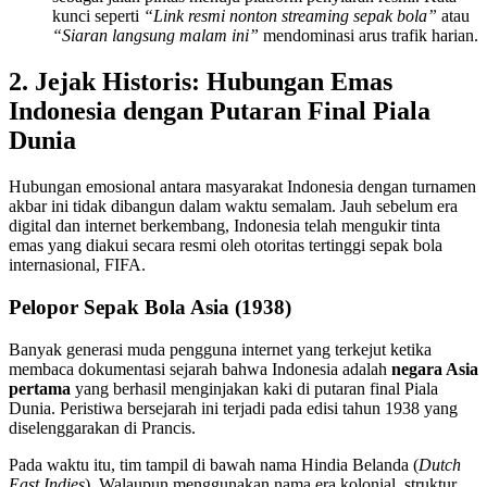
kunci seperti
“Link resmi nonton streaming sepak bola”
atau
“Siaran langsung malam ini”
mendominasi arus trafik harian.
2. Jejak Historis: Hubungan Emas
Indonesia dengan Putaran Final Piala
Dunia
Hubungan emosional antara masyarakat Indonesia dengan turnamen
akbar ini tidak dibangun dalam waktu semalam. Jauh sebelum era
digital dan internet berkembang, Indonesia telah mengukir tinta
emas yang diakui secara resmi oleh otoritas tertinggi sepak bola
internasional, FIFA.
Pelopor Sepak Bola Asia (1938)
Banyak generasi muda pengguna internet yang terkejut ketika
membaca dokumentasi sejarah bahwa Indonesia adalah
negara Asia
pertama
yang berhasil menginjakan kaki di putaran final Piala
Dunia. Peristiwa bersejarah ini terjadi pada edisi tahun 1938 yang
diselenggarakan di Prancis.
Pada waktu itu, tim tampil di bawah nama Hindia Belanda (
Dutch
East Indies
). Walaupun menggunakan nama era kolonial, struktur