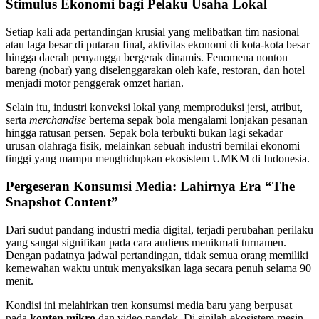
Stimulus Ekonomi bagi Pelaku Usaha Lokal
Setiap kali ada pertandingan krusial yang melibatkan tim nasional
atau laga besar di putaran final, aktivitas ekonomi di kota-kota besar
hingga daerah penyangga bergerak dinamis. Fenomena nonton
bareng (nobar) yang diselenggarakan oleh kafe, restoran, dan hotel
menjadi motor penggerak omzet harian.
Selain itu, industri konveksi lokal yang memproduksi jersi, atribut,
serta
merchandise
bertema sepak bola mengalami lonjakan pesanan
hingga ratusan persen. Sepak bola terbukti bukan lagi sekadar
urusan olahraga fisik, melainkan sebuah industri bernilai ekonomi
tinggi yang mampu menghidupkan ekosistem UMKM di Indonesia.
Pergeseran Konsumsi Media: Lahirnya Era “The
Snapshot Content”
Dari sudut pandang industri media digital, terjadi perubahan perilaku
yang sangat signifikan pada cara audiens menikmati turnamen.
Dengan padatnya jadwal pertandingan, tidak semua orang memiliki
kemewahan waktu untuk menyaksikan laga secara penuh selama 90
menit.
Kondisi ini melahirkan tren konsumsi media baru yang berpusat
pada
konten mikro
dan video pendek. Di sinilah ekosistem mesin