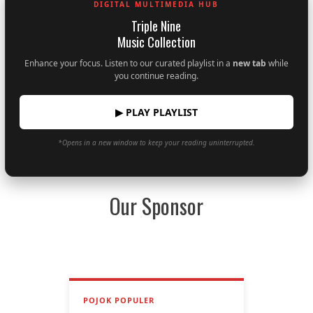
DIGITAL MULTIMEDIA HUB
Triple Nine
Music Collection
Enhance your focus. Listen to our curated playlist in a
new tab
while
you continue reading.
▶ PLAY PLAYLIST
*Opens in a new window to keep your reading uninterrupted.
Our Sponsor
POJOK POPULER