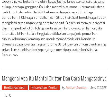
tubuh dipaksa bekerja melebihi kapasitasnya tanpa waktu istirahat yang
cukup, berbagai gangguan fisik dan mental bisa muncul, termasuk stres
pada tubuh dan otak. Berikut beberapa dampak negatif olahraga
berlebihan: 1. Olahraga Berlebihan dan Stres Fisik Saat berolahraga, tubuh
mengalami stres ringan yang bersifat positif. Proses ini memicu adaptasi
dan memperkuat otot, tulang, serta sistem kardiovaskular. Namun, jika
intensitas latihan terlalu tinggi atau dilakukan tanpa jeda pemulihan,
tubuh kehilangan kemampuan untuk memperbaiki diri. Kondisi ini
dikenal sebagai overtraining syndrome (OTS). Ciri-ciri umum overtraining
antara lain: Kelelahan berkepanjangan meskipun sudah beristirahat
Penurunan
Mengenal Apa Itu Mental Clutter Dan Cara Mengatasinya
Berita Nasional
Kesehatan Mental
by
Maman Soleman
-
April 3, 2025
0