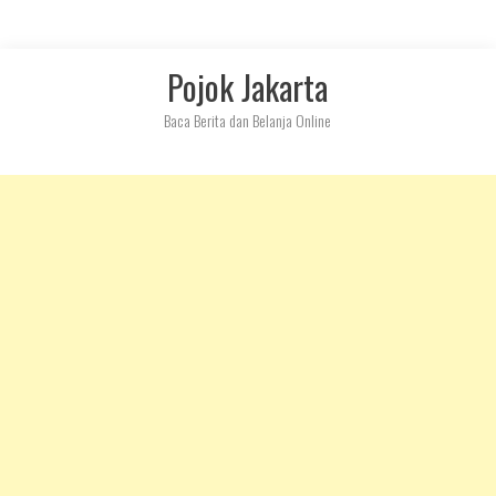
Skip
Pojok Jakarta
to
content
Baca Berita dan Belanja Online