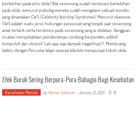
berlebihan pada artis idola? Bila seseorang sudah terobsesi berlebihan
pada idola, menurut psikolog mereka sudah mengalami sebuah kondisi
yang dinamakan CWS (Celebrity Worship Syndrome). Menurut okezone,
CWS adalah suatu jenis hubungan parasosial yang terjadi saat seseorang
amat tertarik serta terobsesi pada seseorang yang ia idolakan. Gangguan
ini akan menyebabkan penderitanya condong berperilaku adiktif,
kompulsif dan obsesif. Lalu apa saja dampak negatifnya? 1. Membuang
Waktu dengan Percuma Wajar rasanya bila kita mempunyai tokoh idola.
Efek Buruk Sering Berpura-Pura Bahagia Bagi Kesehatan
Kesehatan Mental
0
by
Maman Soleman
-
January 21, 2021