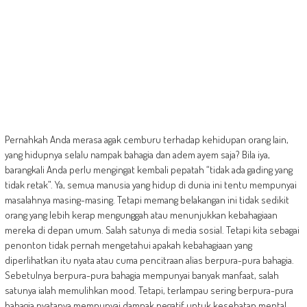
Pernahkah Anda merasa agak cemburu terhadap kehidupan orang lain,
yang hidupnya selalu nampak bahagia dan adem ayem saja? Bila iya,
barangkali Anda perlu mengingat kembali pepatah “tidak ada gading yang
tidak retak”. Ya, semua manusia yang hidup di dunia ini tentu mempunyai
masalahnya masing-masing. Tetapi memang belakangan ini tidak sedikit
orang yang lebih kerap mengunggah atau menunjukkan kebahagiaan
mereka di depan umum. Salah satunya di media sosial. Tetapi kita sebagai
penonton tidak pernah mengetahui apakah kebahagiaan yang
diperlihatkan itu nyata atau cuma pencitraan alias berpura-pura bahagia.
Sebetulnya berpura-pura bahagia mempunyai banyak manfaat, salah
satunya ialah memulihkan mood. Tetapi, terlampau sering berpura-pura
bahagia nyatanya mempunyai dampak negatif untuk kesehatan mental.