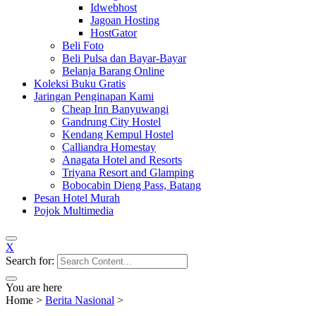
Idwebhost
Jagoan Hosting
HostGator
Beli Foto
Beli Pulsa dan Bayar-Bayar
Belanja Barang Online
Koleksi Buku Gratis
Jaringan Penginapan Kami
Cheap Inn Banyuwangi
Gandrung City Hostel
Kendang Kempul Hostel
Calliandra Homestay
Anagata Hotel and Resorts
Triyana Resort and Glamping
Bobocabin Dieng Pass, Batang
Pesan Hotel Murah
Pojok Multimedia
X
Search for:
You are here
Home
>
Berita Nasional
>