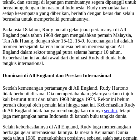
teknik, dan strategi di lapangan membuatnya segera dipanggil untuk
bergabung dengan tim nasional Indonesia. Rudy memanfaatkan
setiap kesempatan yang diberikan, berlatih dengan keras dan selalu
berusaha untuk memperbaiki permainannya.
Pada usia 18 tahun, Rudy meraih gelar juara pertamanya di All
England pada tahun 1968 dengan mengalahkan pemain Malaysia,
Tan Aik Huang, dengan skor 15-12, 15-9. Kemenangan ini adalah
momen bersejarah karena Indonesia belum memenangkan All
England dalam sektor tunggal putra selama hampir 10 tahun.
Keberhasilan ini adalah awal dari dominasi Rudy di dunia bulu
tangkis internasional.
Dominasi di All England dan Prestasi Internasional
Setelah kemenangan pertamanya di All England, Rudy Hartono
tidak berhenti di sana. Dia mempertahankan gelarnya selama tujuh
kali berturut-turut dari tahun 1968 hingga 1974. Rekor ini belum
pernah dicapai oleh pemain lain hingga saat ini. Keberhasilan Rudy
di All England tidak hanya membanggakan dirinya
sendiri
, tetapi
juga mengangkat nama Indonesia di kancah bulu tangkis dunia.
Selain keberhasilannya di All England, Rudy juga memenangkan
berbagai gelar internasional lainnya. Ia meraih Kejuaraan Dunia
pada tahun 1980, mengukuhkan posisinya sebagai salah satu pemain