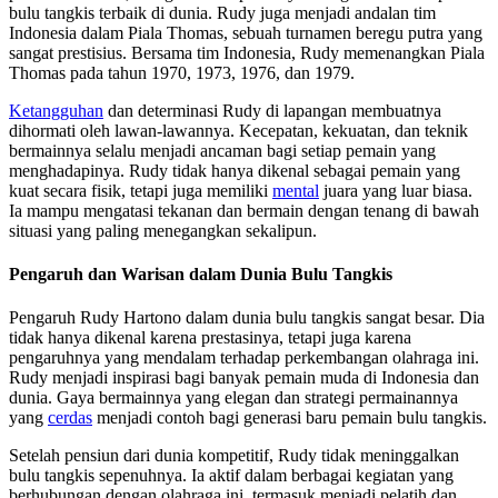
bulu tangkis terbaik di dunia. Rudy juga menjadi andalan tim
Indonesia dalam Piala Thomas, sebuah turnamen beregu putra yang
sangat prestisius. Bersama tim Indonesia, Rudy memenangkan Piala
Thomas pada tahun 1970, 1973, 1976, dan 1979.
Ketangguhan
dan determinasi Rudy di lapangan membuatnya
dihormati oleh lawan-lawannya. Kecepatan, kekuatan, dan teknik
bermainnya selalu menjadi ancaman bagi setiap pemain yang
menghadapinya. Rudy tidak hanya dikenal sebagai pemain yang
kuat secara fisik, tetapi juga memiliki
mental
juara yang luar biasa.
Ia mampu mengatasi tekanan dan bermain dengan tenang di bawah
situasi yang paling menegangkan sekalipun.
Pengaruh dan Warisan dalam Dunia Bulu Tangkis
Pengaruh Rudy Hartono dalam dunia bulu tangkis sangat besar. Dia
tidak hanya dikenal karena prestasinya, tetapi juga karena
pengaruhnya yang mendalam terhadap perkembangan olahraga ini.
Rudy menjadi inspirasi bagi banyak pemain muda di Indonesia dan
dunia. Gaya bermainnya yang elegan dan strategi permainannya
yang
cerdas
menjadi contoh bagi generasi baru pemain bulu tangkis.
Setelah pensiun dari dunia kompetitif, Rudy tidak meninggalkan
bulu tangkis sepenuhnya. Ia aktif dalam berbagai kegiatan yang
berhubungan dengan olahraga ini, termasuk menjadi pelatih dan