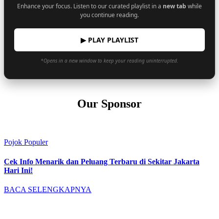
Enhance your focus. Listen to our curated playlist in a
new tab
while
you continue reading.
▶ PLAY PLAYLIST
*Opens in a new window to keep your reading uninterrupted.
Our Sponsor
Pojok Populer
Cek Info Menarik dan Peluang Terbaru di Sekitar Jakarta
Hari Ini!
BACA SELENGKAPNYA