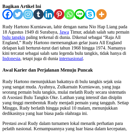
Bagikan Artikel Ini
Rudy Hartono Kurniawan, lahir dengan nama Nio Hap Liang pada
18 Agustus 1949 di Surabaya,
Jawa
Timur, adalah salah satu pemain
bulu tangkis
paling terkenal di dunia. Dikenal sebagai “Raja All
England,” Rudy Hartono memenangkan gelar juara All England
delapan kali berturut-turut dari tahun 1968 hingga 1974. Namanya
kini tercatat sebagai salah satu legenda bulu tangkis, tidak hanya di
Indonesia
, tetapi juga di dunia
internasional
.
Awal Karier dan Perjalanan Menuju Puncak
Rudy Hartono menunjukkan bakatnya di bulu tangkis sejak usia
yang sangat muda. Ayahnya, Zulkarnain Kurniawan, yang juga
seorang pemain bulu tangkis, mulai melatih Rudy secara sistematis
di Asosiasi Bulu Tangkis Oke. Latihan yang intensif dan disiplin
yang tinggi membentuk Rudy menjadi pemain yang tangguh. Setiap
Minggu, Rudy berlatih hingga pukul 10 malam, menunjukkan
dedikasinya yang luar biasa pada olahraga ini.
Prestasi awal Rudy dalam turnamen lokal menarik perhatian para
pelatih nasional. Kemampuannya yang luar biasa dalam kecepatan,