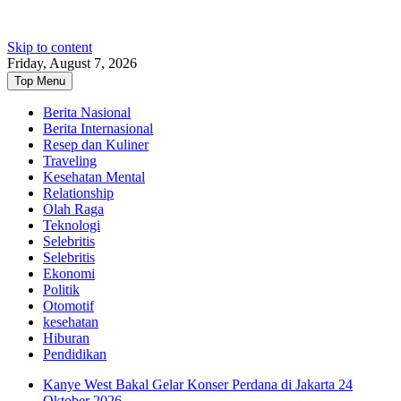
Skip to content
Friday, August 7, 2026
Top Menu
Berita Nasional
Berita Internasional
Resep dan Kuliner
Traveling
Kesehatan Mental
Relationship
Olah Raga
Teknologi
Selebritis
Selebritis
Ekonomi
Politik
Otomotif
kesehatan
Hiburan
Pendidikan
Kanye West Bakal Gelar Konser Perdana di Jakarta 24
Oktober 2026