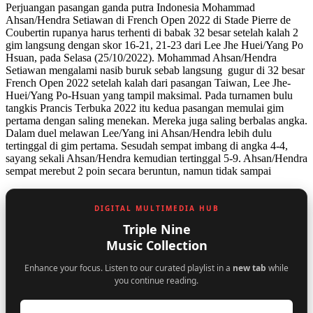
Perjuangan pasangan ganda putra Indonesia Mohammad
Ahsan/Hendra Setiawan di French Open 2022 di Stade Pierre de
Coubertin rupanya harus terhenti di babak 32 besar setelah kalah 2
gim langsung dengan skor 16-21, 21-23 dari Lee Jhe Huei/Yang Po
Hsuan, pada Selasa (25/10/2022). Mohammad Ahsan/Hendra
Setiawan mengalami nasib buruk sebab langsung gugur di 32 besar
French Open 2022 setelah kalah dari pasangan Taiwan, Lee Jhe-
Huei/Yang Po-Hsuan yang tampil maksimal. Pada turnamen bulu
tangkis Prancis Terbuka 2022 itu kedua pasangan memulai gim
pertama dengan saling menekan. Mereka juga saling berbalas angka.
Dalam duel melawan Lee/Yang ini Ahsan/Hendra lebih dulu
tertinggal di gim pertama. Sesudah sempat imbang di angka 4-4,
sayang sekali Ahsan/Hendra kemudian tertinggal 5-9. Ahsan/Hendra
sempat merebut 2 poin secara beruntun, namun tidak sampai
DIGITAL MULTIMEDIA HUB
Triple Nine
Music Collection
Enhance your focus. Listen to our curated playlist in a
new tab
while
you continue reading.