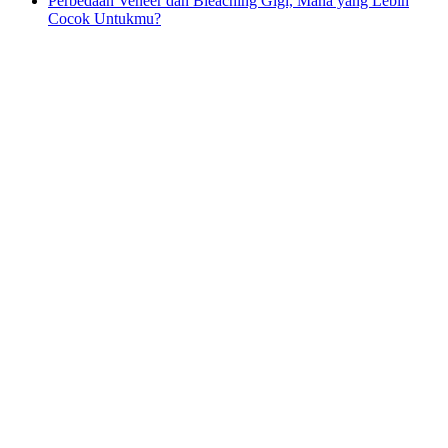
Perbedaan Veneer dan Bleaching Gigi, Mana yang Lebih
Cocok Untukmu?