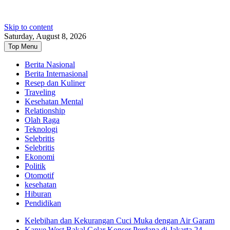
Skip to content
Saturday, August 8, 2026
Top Menu
Berita Nasional
Berita Internasional
Resep dan Kuliner
Traveling
Kesehatan Mental
Relationship
Olah Raga
Teknologi
Selebritis
Selebritis
Ekonomi
Politik
Otomotif
kesehatan
Hiburan
Pendidikan
Kelebihan dan Kekurangan Cuci Muka dengan Air Garam
Kanye West Bakal Gelar Konser Perdana di Jakarta 24