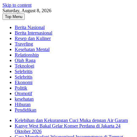
Skip to content
Saturday, August 8, 2026
Top Menu
Berita Nasional
Berita Internasional
Resep dan Kuliner
Traveling
Kesehatan Mental
Relationship
Olah Raga
Teknologi
Selebritis
Selebritis
Ekonomi
Politik
Otomotif
kesehatan
Hiburan
Pendidikan
Kelebihan dan Kekurangan Cuci Muka dengan Air Garam
Kanye West Bakal Gelar Konser Perdana di Jakarta 24
Oktober 2026
Cara Menghadapi Weaponized Incompetence di Tempat