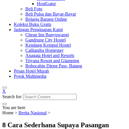
HostGator
Beli Foto
Beli Pulsa dan Bayar-Bayar
Belanja Barang Online
Koleksi Buku Gratis
Jaringan Penginapan Kami
Cheap Inn Banyuwangi
Gandrung City Hostel
Kendang Kempul Hostel
Calliandra Homestay
Anagata Hotel and Resorts
Triyana Resort and Glamping
Bobocabin Dieng Pass, Batang
Pesan Hotel Murah
Pojok Multimedia
X
Search for:
You are here
Home
>
Berita Nasional
>
8 Cara Sederhana Supaya Pasangan