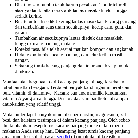
Bila tumisan bumbu telah harum pecahkan 1 butir telur di
atasnya dan buatlah orak arik lantas masaklah telur hingga
sedikit kering.
Bila telur telah sedikit kering lantas masukkan kacang panjang
dan tambahkan saus tiram secukupnya, kecap asin, gula, dan
garam.
Tambahkan air secukupnya lantas diaduk dan masaklah
hingga kacang panjang matang.
Koreksi rasa, bila telah sesuai matikan kompor dan angkatlah.
Hidangkan tumis kacang panjang dan telur ketika masih
hangat.
Sekarang tumis kacang panjang dan telur sudah siap untuk
dinikmati.
Manfaat atau kegunaan dari kacang panjang ini bagi kesehatan
tubuh amatlah beragam. Terdapat banyak kandungan mineral dan
pula vitamin di dalamnya. Kacang panjang memiliki kandungan
vitamin A yang amat tinggi. Di situ ada asam panthotenat sampai
antioksidan yang relatif tinggi.
Malahan terdapat banyak mineral seperti fosfor, magnesium, zat
besi, dan kalsium tersimpan di dalam kacang panjang. Oleh sebab
itu, tambahkan resep tumis kacang panjang ini ke dalam menu
makanan Anda setiap hari. Disamping lezat tumis kacang panjang
amat mudah sekali dimasak
sendiri
di rumah dan dikreasikan