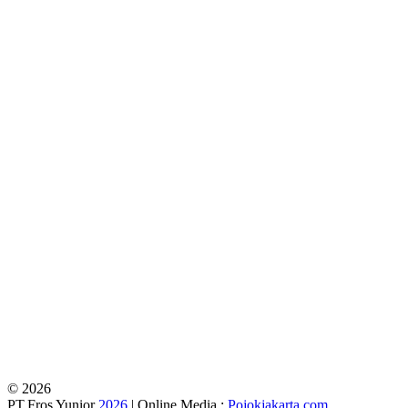
© 2026
PT.Fros Yunior
2026
| Online Media :
Pojokjakarta.com