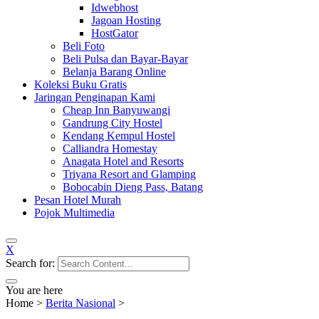
Idwebhost
Jagoan Hosting
HostGator
Beli Foto
Beli Pulsa dan Bayar-Bayar
Belanja Barang Online
Koleksi Buku Gratis
Jaringan Penginapan Kami
Cheap Inn Banyuwangi
Gandrung City Hostel
Kendang Kempul Hostel
Calliandra Homestay
Anagata Hotel and Resorts
Triyana Resort and Glamping
Bobocabin Dieng Pass, Batang
Pesan Hotel Murah
Pojok Multimedia
X
Search for:
You are here
Home
>
Berita Nasional
>