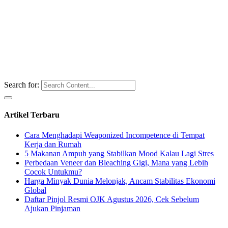
Search for:
Artikel Terbaru
Cara Menghadapi Weaponized Incompetence di Tempat
Kerja dan Rumah
5 Makanan Ampuh yang Stabilkan Mood Kalau Lagi Stres
Perbedaan Veneer dan Bleaching Gigi, Mana yang Lebih
Cocok Untukmu?
Harga Minyak Dunia Melonjak, Ancam Stabilitas Ekonomi
Global
Daftar Pinjol Resmi OJK Agustus 2026, Cek Sebelum
Ajukan Pinjaman