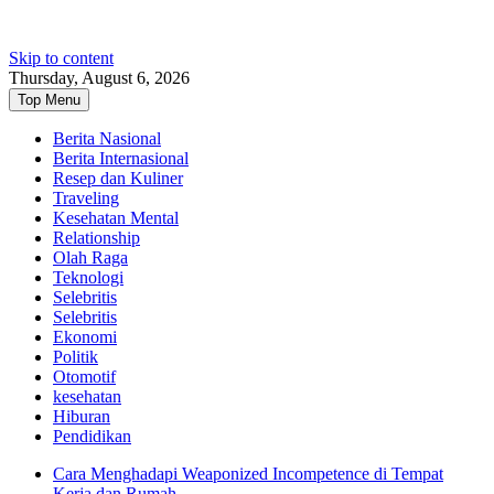
Skip to content
Thursday, August 6, 2026
Top Menu
Berita Nasional
Berita Internasional
Resep dan Kuliner
Traveling
Kesehatan Mental
Relationship
Olah Raga
Teknologi
Selebritis
Selebritis
Ekonomi
Politik
Otomotif
kesehatan
Hiburan
Pendidikan
Cara Menghadapi Weaponized Incompetence di Tempat
Kerja dan Rumah