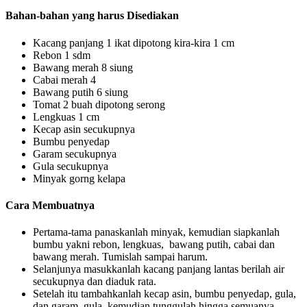
Bahan-bahan yang harus Disediakan
Kacang panjang 1 ikat dipotong kira-kira 1 cm
Rebon 1 sdm
Bawang merah 8 siung
Cabai merah 4
Bawang putih 6 siung
Tomat 2 buah dipotong serong
Lengkuas 1 cm
Kecap asin secukupnya
Bumbu penyedap
Garam secukupnya
Gula secukupnya
Minyak gorng kelapa
Cara Membuatnya
Pertama-tama panaskanlah minyak, kemudian siapkanlah
bumbu yakni rebon, lengkuas, bawang putih, cabai dan
bawang merah. Tumislah sampai harum.
Selanjunya masukkanlah kacang panjang lantas berilah air
secukupnya dan diaduk rata.
Setelah itu tambahkanlah kecap asin, bumbu penyedap, gula,
dan garam, gula, kemudian tunggulah hingga semuanya