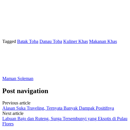
Tagged
Batak Toba
Danau Toba
Kuliner Khas
Makanan Khas
Maman Soleman
Post navigation
Previous article
Alasan Suka Traveling, Ternyata Banyak Dampak Positifnya
Next article
Labuan Bajo dan Ruteng, Surga Tersembunyi yang Eksotis di Pulau
Flores