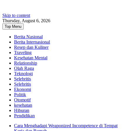
Skip to content
Thursday, August 6, 2026
Top Menu
Berita Nasional
Berita Internasional
Resep dan Kuliner
Traveling
Kesehatan Mental
Relationship
Olah Raga
Teknologi
Selebritis
Selebritis
Ekonomi
Politik
Otomotif
kesehatan
Hiburan
Pendidikan
Cara Menghadapi Weaponized Incompetence di Tempat
Kerja dan Rumah