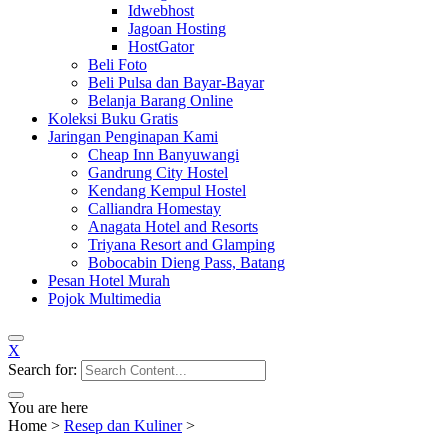
Idwebhost
Jagoan Hosting
HostGator
Beli Foto
Beli Pulsa dan Bayar-Bayar
Belanja Barang Online
Koleksi Buku Gratis
Jaringan Penginapan Kami
Cheap Inn Banyuwangi
Gandrung City Hostel
Kendang Kempul Hostel
Calliandra Homestay
Anagata Hotel and Resorts
Triyana Resort and Glamping
Bobocabin Dieng Pass, Batang
Pesan Hotel Murah
Pojok Multimedia
X
Search for:
You are here
Home
>
Resep dan Kuliner
>