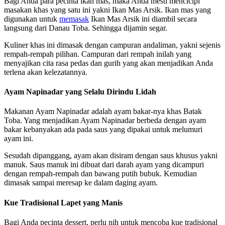
Bagi Anda para pecinta ikan mas, maka Anda mesti mencicipi
masakan khas yang satu ini yakni Ikan Mas Arsik. Ikan mas yang
digunakan untuk
memasak
Ikan Mas Arsik ini diambil secara
langsung dari Danau Toba. Sehingga dijamin segar.
Kuliner khas ini dimasak dengan campuran andaliman, yakni sejenis
rempah-rempah pilihan. Campuran dari rempah inilah yang
menyajikan cita rasa pedas dan gurih yang akan menjadikan Anda
terlena akan kelezatannya.
Ayam Napinadar yang Selalu Dirindu Lidah
Makanan Ayam Napinadar adalah ayam bakar-nya khas Batak
Toba. Yang menjadikan Ayam Napinadar berbeda dengan ayam
bakar kebanyakan ada pada saus yang dipakai untuk melumuri
ayam ini.
Sesudah dipanggang, ayam akan disiram dengan saus khusus yakni
manuk. Saus manuk ini dibuat dari darah ayam yang dicampuri
dengan rempah-rempah dan bawang putih bubuk. Kemudian
dimasak sampai meresap ke dalam daging ayam.
Kue Tradisional Lapet yang Manis
Bagi Anda pecinta dessert, perlu nih untuk mencoba kue tradisional