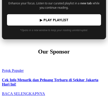
Enhance your focus. Listen to our curated playlist in a
new tab
while
you continue reading.
▶ PLAY PLAYLIST
*Opens in a new window to keep your reading uninterrupted.
Our Sponsor
Pojok Populer
Cek Info Menarik dan Peluang Terbaru di Sekitar Jakarta
Hari Ini!
BACA SELENGKAPNYA