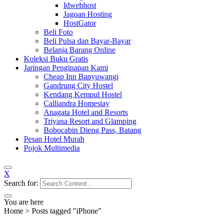
Idwebhost
Jagoan Hosting
HostGator
Beli Foto
Beli Pulsa dan Bayar-Bayar
Belanja Barang Online
Koleksi Buku Gratis
Jaringan Penginapan Kami
Cheap Inn Banyuwangi
Gandrung City Hostel
Kendang Kempul Hostel
Calliandra Homestay
Anagata Hotel and Resorts
Triyana Resort and Glamping
Bobocabin Dieng Pass, Batang
Pesan Hotel Murah
Pojok Multimedia
X
Search for:
You are here
Home
>
Posts tagged "iPhone"