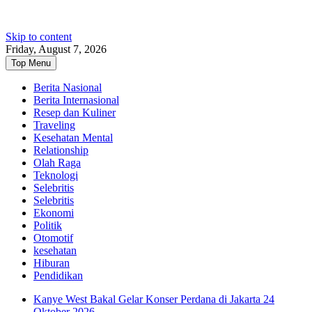
Skip to content
Friday, August 7, 2026
Top Menu
Berita Nasional
Berita Internasional
Resep dan Kuliner
Traveling
Kesehatan Mental
Relationship
Olah Raga
Teknologi
Selebritis
Selebritis
Ekonomi
Politik
Otomotif
kesehatan
Hiburan
Pendidikan
Kanye West Bakal Gelar Konser Perdana di Jakarta 24
Oktober 2026