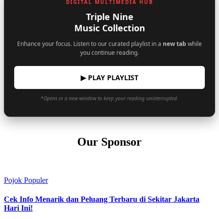
DIGITAL MULTIMEDIA HUB
Triple Nine
Music Collection
Enhance your focus. Listen to our curated playlist in a
new tab
while
you continue reading.
▶ PLAY PLAYLIST
*Opens in a new window to keep your reading uninterrupted.
Our Sponsor
Pojok Populer
Cek Info Menarik dan Peluang Terbaru di Sekitar Jakarta
Hari Ini!